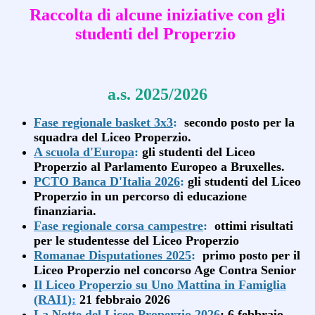
Raccolta di alcune iniziative con gli
studenti del Properzio
a.s. 2025/2026
Fase regionale basket 3x3
:
secondo posto per la
squadra del Liceo Properzio.
A scuola d'Europa
:
gli studenti del Liceo
Properzio al Parlamento Europeo a Bruxelles.
PCTO Banca D'Italia 2026
:
gli studenti del Liceo
Properzio in un percorso di educazione
finanziaria.
Fase regionale corsa campestre
:
ottimi risultati
per le studentesse del Liceo Properzio
Romanae Disputationes 2025
:
primo posto per il
Liceo Properzio nel concorso Age Contra Senior
Il Liceo Properzio su Uno Mattina in Famiglia
(RAI1)
:
21 febbraio 2026
La Notte del Liceo Properzio 2026
: 6 febbraio