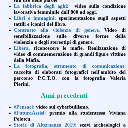
sull'uso delle parole
La fabbrica degli aghi
: video sulla condizione
lavorativa femminile dall'800 ad oggi.
Libri e immagini
: sperimentazione sugli aspetti
tattili e iconici del libro.
Contrasto alla violenza di genere
Video di
.
sensibilizzazione sulle diverse forme della
violenzia e degli stereotipi di genere.
Libera
,
riconoscere le mafie. Realizzazione di
video di commemorazione di grandi figure vittime
della Mafia.
La fotografia, strumento di comunicazione
:
raccolta di elaborati fotografici nell'ambito del
percorso P.C.T.O. con la fotografia Valeria
Pierini.
Anni precedenti
#Pensaci
:
video sul cyberbullismo.
#FuturaAssisi
:
premio alla studentessa Viviana
Polotcu.
Storie di Alternanza 2019
:
scavi archeologici a