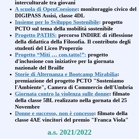
interculturale tra giovani
A scuola di OpenCoesione
: monitoraggio civico del
DIGIPASS Assisi, classe 4DL
Insieme per lo Sviluppo Sostenibile
:
progetto
PCTO sul tema della mobilità sostenibile
Progetto PATHS
:
percorso INDIRE di riflessione
della didattica della Filosofia. Il contributo degli
studenti del Liceo Properzio
Progetto “Miti … con.tatto!”
:
progetto
d'inclusione con iniziative per la giornata
nazionale del Braille
Storie di Alternanza e Bootcamp Mirabilia
:
premiazione del progetto PCTO "Sosteniamo
l'Ambiente", Camera di Commercio dell'Umbria
Giornata contro la violenza sulle donne
: filmato
della classe 5BL realizzato nella gornata del 25
Novembre
Donne e successo, non è concesso
: filmato della
classe 4AE vincitori del premio "Franca Viola"
a.s. 2021/2022