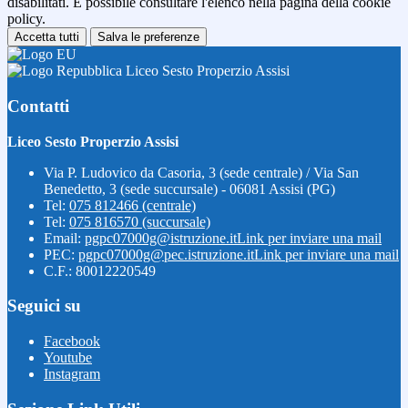
disabilitati. È possibile consultare l'elenco nella pagina della cookie
policy.
Accetta tutti
Salva le preferenze
Liceo Sesto Properzio Assisi
Contatti
Liceo Sesto Properzio Assisi
Via P. Ludovico da Casoria, 3 (sede centrale) / Via San
Benedetto, 3 (sede succursale) - 06081 Assisi (PG)
Tel:
075 812466 (centrale)
Tel:
075 816570 (succursale)
Email:
pgpc07000g@istruzione.it
Link per inviare una mail
PEC:
pgpc07000g@pec.istruzione.it
Link per inviare una mail
C.F.: 80012220549
Seguici su
Facebook
Youtube
Instagram