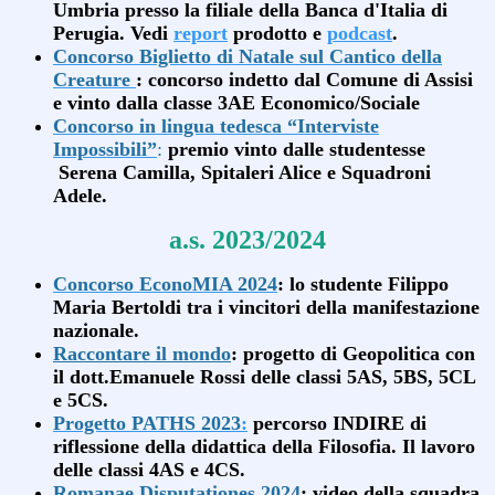
Umbria presso la filiale della Banca d'Italia di
Perugia. Vedi
report
prodotto e
podcast
.
Concorso Biglietto di Natale sul Cantico della
Creature
: concorso indetto dal Comune di Assisi
e vinto dalla classe 3AE Economico/Sociale
Concorso in lingua tedesca “Interviste
Impossibili”
:
premio vinto dalle studentesse
Serena Camilla, Spitaleri Alice e Squadroni
Adele.
a.s. 2023/2024
Concorso EconoMIA 2024
: lo studente Filippo
Maria Bertoldi tra i vincitori della manifestazione
nazionale.
Raccontare il mondo
: progetto di Geopolitica con
il dott.Emanuele Rossi delle classi 5AS, 5BS, 5CL
e 5CS.
Progetto PATHS 2023
:
percorso INDIRE di
riflessione della didattica della Filosofia. Il lavoro
delle classi 4AS e 4CS.
Romanae Disputationes 2024
: video della squadra