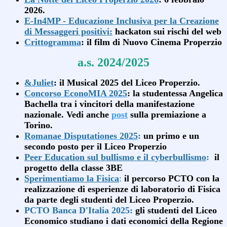
2026.
E-In4MP - Educazione Inclusiva per la Creazione
di Messaggeri positivi:
hackaton sui rischi del web
Crittogramma
: il film di Nuovo Cinema Properzio
a.s. 2024/2025
&Juliet
: il Musical 2025 del Liceo Properzio.
Concorso EconoMIA 2025
: la studentessa Angelica
Bachella tra i vincitori della manifestazione
nazionale. Vedi anche
post
sulla premiazione a
Torino.
Romanae Disputationes 2025
:
un primo e un
secondo posto per il Liceo Properzio
Peer Education sul bullismo e il cyberbullismo
:
il
progetto della classe 3BE
Sperimentiamo la
Fisica
:
il percorso PCTO con la
realizzazione di esperienze di laboratorio di Fisica
da parte degli studenti del Liceo Properzio.
PCTO Banca D'Italia 2025
:
gli studenti del Liceo
Economico studiano i dati economici della Regione