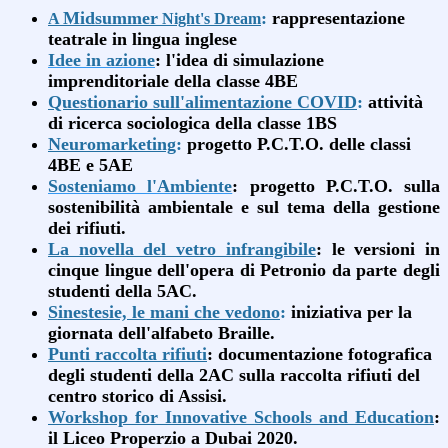
Midsummer
:
rappresentazione
A
Night's Dream
teatrale in lingua inglese
Idee in azione
: l'idea di simulazione
imprenditoriale della classe 4BE
Questionario sull'alimentazione COVID
:
attività
di ricerca sociologica della classe 1BS
Neuromarketing
:
progetto P.C.T.O. delle classi
4BE e 5AE
Sosteniamo l'Ambiente
: progetto P.C.T.O. sulla
sostenibilità ambientale e sul tema della gestione
dei rifiuti.
La novella del vetro infrangibile
: le versioni in
cinque lingue dell'opera di Petronio da parte degli
studenti della 5AC.
Sinestesie, le mani che vedono
:
iniziativa per la
giornata dell'alfabeto Braille.
Punti raccolta rifiuti
: documentazione fotografica
degli studenti della 2AC sulla raccolta rifiuti del
centro storico di Assisi.
Workshop for Innovative Schools and Education
:
il Liceo Properzio a Dubai 2020.