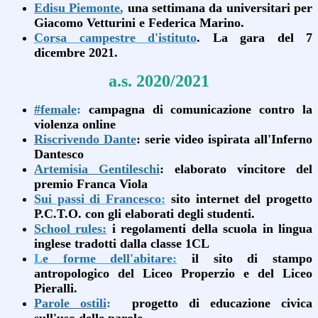
Edisu Piemonte
,
una settimana da universitari per
Giacomo Vetturini e Federica Marino.
Corsa campestre d'istituto
. La gara del 7
dicembre 2021.
a.s. 2020/2021
#female
:
campagna di comunicazione contro la
violenza online
Riscrivendo Dante
: serie video ispirata all'Inferno
Dantesco
Artemisia Gentileschi
: elaborato vincitore del
premio Franca Viola
Sui passi di Francesco
:
sito internet del progetto
P.C.T.O. con gli elaborati degli studenti.
School rules:
i regolamenti della scuola in lingua
inglese tradotti dalla classe 1CL
L
e forme dell'abitare
:
il sito di stampo
antropologico del Liceo Properzio e del Liceo
Pieralli.
Parole ostili
:
progetto di educazione civica