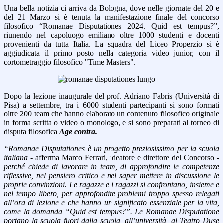
Una bella notizia ci arriva da Bologna, dove nelle giornate del 20 e
del 21 Marzo si è tenuta la manifestazione finale del concorso
filosofico “Romanae Disputationes 2024. Quid est tempus?”,
riunendo nel capoluogo emiliano oltre 1000 studenti e docenti
provenienti da tutta Italia. La squadra del Liceo Properzio si è
aggiudicata il primo posto nella categoria video junior, con il
cortometraggio filosofico "Time Masters".
Dopo la lezione inaugurale del prof. Adriano Fabris (Università di
Pisa) a settembre, tra i 6000 studenti partecipanti si sono formati
oltre 200 team che hanno elaborato un contenuto filosofico originale
in forma scritta o video o monologo, e si sono preparati al torneo di
disputa filosofica
Age contra.
“Romanae Disputationes è un progetto preziosissimo per la scuola
italiana -
afferma Marco Ferrari, ideatore e direttore del Concorso
-
perché chiede di lavorare in team, di
approfondire le competenze
riflessive, nel pensiero critico e nel saper mettere in
discussione le
proprie convinzioni. Le ragazze e i ragazzi si confrontano, insieme e
nel
tempo libero, per approfondire problemi troppo spesso relegati
all’ora di lezione e che
hanno un significato essenziale per la vita,
come la domanda “Quid est tempus?”. Le
Romanae Disputatione
portano la scuola fuori dalla scuola, all’università, al Teatro
Duse