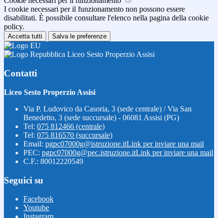
Cookie necessari per il funzionamento
I cookie necessari per il funzionamento non possono essere
disabilitati. È possibile consultare l'elenco nella pagina della cookie
policy.
Accetta tutti
Salva le preferenze
Liceo Sesto Properzio Assisi
Contatti
Liceo Sesto Properzio Assisi
Via P. Ludovico da Casoria, 3 (sede centrale) / Via San
Benedetto, 3 (sede succursale) - 06081 Assisi (PG)
Tel:
075 812466 (centrale)
Tel:
075 816570 (succursale)
Email:
pgpc07000g@istruzione.it
Link per inviare una mail
PEC:
pgpc07000g@pec.istruzione.it
Link per inviare una mail
C.F.: 80012220549
Seguici su
Facebook
Youtube
Instagram