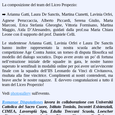
La composizione del team del Liceo Propezio:
➡️ Arianna Gatti, Laura De Sanctis, Martina Cianetti, Lavinia Orfei,
Agnese Peruccaccia, Alberto Piccardi, Serena Giulio, Marta
Marconi, Erica Stefania Gheorghe, Vittoria Formisano, Martina
Maggio, Aida D’Alessandro, guidati dalla prof.ssa Maria Chiara
Leone con il supporto del prof. Daniele Celli.
Le studentesse Arianna Gatti, Lavinia Orfei e Laura De Sanctis
hanno inoltre rappresentato la nostra scuola anche nella
competizione Age Contra Junior, un torneo di disputa filosofica sul
modello del dialogo socratico. Dopo avere avuto un po’ di fortuna
nell’estrazione iniziale delle squadre in gara, le nostre hanno
superato le semifinali in modalità online per poi avere un'avvincente
finale con la squadra dell’IIS Leonardo da Vinci di Civitanova,
risultata alla fine vincitrice. Complimenti ai nostri contendenti, ma
brave anche le nostre ragazze. E davvero congratulazioni a tutto il
team del Liceo Properzio!
Vedi
photogallery
sull'evento.
Romanae Disputationes
lavora in collaborazione con Università
Cattolica del Sacro Cuore, Istituto Toniolo, Incontri Esistenziali,
CIMEA, Lavoropiù Spa, Edulia Treccani Scuola, Loescher