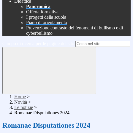
Didattica
Panoramica
Offerta formativa
I progetti della scuola
Piano di orientamento
Prevenzione contrasto dei fenomeni di bullismo e di
cyberbullismo
Campo di ricerca per le pagine del sito
Home
>
Novità
>
Le notizie
>
Romanae Disputationes 2024
Romanae Disputationes 2024