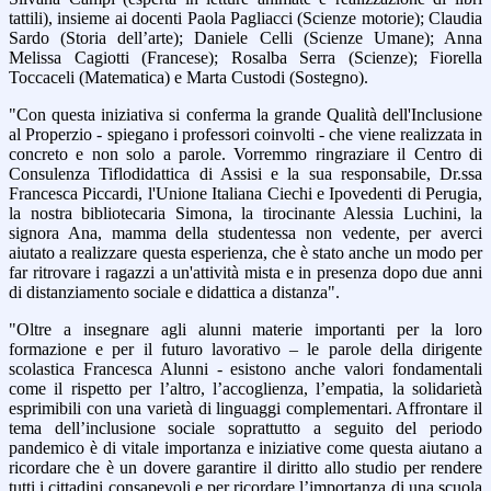
tattili), insieme ai docenti Paola Pagliacci (Scienze motorie); Claudia
Sardo (Storia dell’arte); Daniele Celli (Scienze Umane); Anna
Melissa Cagiotti (Francese); Rosalba Serra (Scienze); Fiorella
Toccaceli (Matematica) e Marta Custodi (Sostegno).
"Con questa iniziativa si conferma la grande Qualità dell'Inclusione
al Properzio - spiegano i professori coinvolti - che viene realizzata in
concreto e non solo a parole. Vorremmo ringraziare il Centro di
Consulenza Tiflodidattica di Assisi e la sua responsabile, Dr.ssa
Francesca Piccardi, l'Unione Italiana Ciechi e Ipovedenti di Perugia,
la nostra bibliotecaria Simona, la tirocinante Alessia Luchini, la
signora Ana, mamma della studentessa non vedente, per averci
aiutato a realizzare questa esperienza, che è stato anche un modo per
far ritrovare i ragazzi a un'attività mista e in presenza dopo due anni
di distanziamento sociale e didattica a distanza".
"Oltre a insegnare agli alunni materie importanti per la loro
formazione e per il futuro lavorativo – le parole della dirigente
scolastica Francesca Alunni - esistono anche valori fondamentali
come il rispetto per l’altro, l’accoglienza, l’empatia, la solidarietà
esprimibili con una varietà di linguaggi complementari. Affrontare il
tema dell’inclusione sociale soprattutto a seguito del periodo
pandemico è di vitale importanza e iniziative come questa aiutano a
ricordare che è un dovere garantire il diritto allo studio per rendere
tutti i cittadini consapevoli e per ricordare l’importanza di una scuola