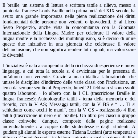
Il braille, un sistema di lettura e scrittura tattile a rilievo, messo a
punto dal francese Louis Braille nella prima metà del XIX secolo, ha
avuto una grande importanza nella piena realizzazione dei diritti
fondamentali delle persone non vedenti o ipovedenti. E al Liceo
Sesto Properzio, anche vista la concomitanza con la Giornata
Internazionale della Lingua Madre per celebrare il valore della
lingua madre e la ricchezza del multilinguismo, si è deciso di unire
queste due iniziative in una giornata che celebrasse il valore
dell'inclusione, che non significa rendere tutti uguali, ma valorizzare
le diversità.
L’iniziativa è nata a compendio della ricchezza di esperienze e nuovi
linguaggi a cui tutta la scuola si è avvicinata per la presenza di
un’alunna non vedente. Grazie a una didattica laboratoriale che
unisse le discipline d'indirizzo delle varie classi con l'inclusione, un
tema da sempre sentito al Properzio, lunedì 21 febbraio si sono svolti
quattro laboratori - Io albero con la I CL (trascrizione Braille in
lingua francese); Autobiografie tattili - tema della memoria e del
ricordo, con la V AS; Messaggi tattili, con la V BS e “ … Ti si
schiudano come occhi le mani”, con la V CS - realizzando 4 libri
tattili (trascrizione in nero e in braille). Un libro per ciascun gruppo
classe coinvolte, dunque, composto dalla pagine realizzate
individualmente / a coppie dalle studentesse e dagli studenti. A
guidare gli alunni le esperte esterne Tiziana Luciani (arte terapeuta) e
Silvana Campi (esperta in letture animate e realizzazione di libri