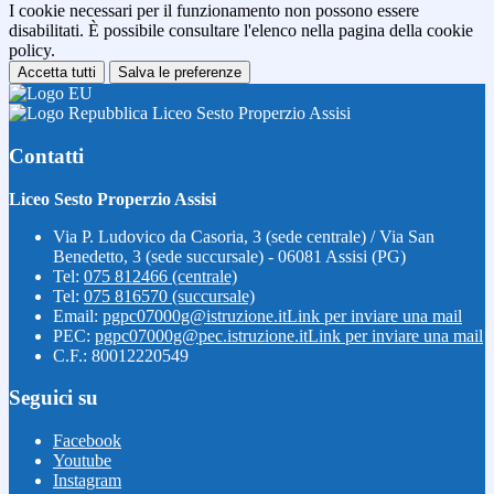
I cookie necessari per il funzionamento non possono essere
disabilitati. È possibile consultare l'elenco nella pagina della cookie
policy.
Accetta tutti
Salva le preferenze
Liceo Sesto Properzio Assisi
Contatti
Liceo Sesto Properzio Assisi
Via P. Ludovico da Casoria, 3 (sede centrale) / Via San
Benedetto, 3 (sede succursale) - 06081 Assisi (PG)
Tel:
075 812466 (centrale)
Tel:
075 816570 (succursale)
Email:
pgpc07000g@istruzione.it
Link per inviare una mail
PEC:
pgpc07000g@pec.istruzione.it
Link per inviare una mail
C.F.: 80012220549
Seguici su
Facebook
Youtube
Instagram