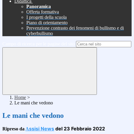
Didattica
Panoramica
Offerta formativa
I progetti della scuola
Piano di orientamento
Prevenzione contrasto dei fenomeni di bullismo e di
cyberbullismo
Campo di ricerca per le pagine del sito
Home
>
Le mani che vedono
Le mani che vedono
ssisi News
del 23 Febbraio 2022
Ripreso da
A