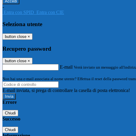
-
Entra con SPID
Entra con CIE
Seleziona utente
button close
×
Recupero password
button close
×
E-mail
Verrà inviato un messaggio all'indirizz
Non hai una e-mail associata al nome utente? Effettua il reset della password tram
E-mail inviata, si prega di controllare la casella di posta elettronica!
Errore
Chiudi
Successo
Chiudi
Informazione