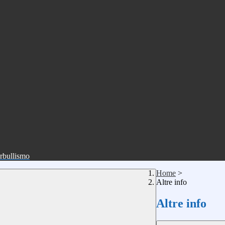
erbullismo
Home
>
Altre info
Altre info