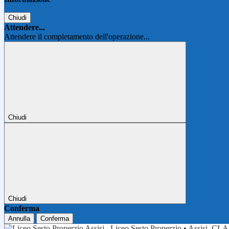
Chiudi
Attendere...
Attendere il completamento dell'operazione...
Chiudi
Chiudi
Conferma
Annulla
Conferma
Liceo Sesto Properzio • Assisi
CLA