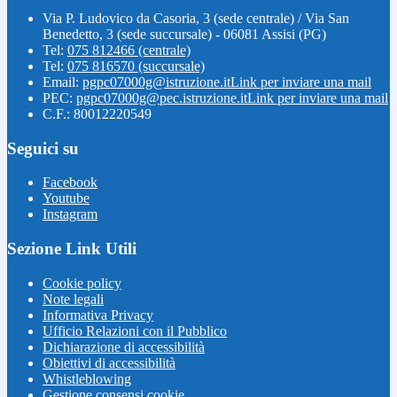
Via P. Ludovico da Casoria, 3 (sede centrale) / Via San
Benedetto, 3 (sede succursale) - 06081 Assisi (PG)
Tel:
075 812466 (centrale)
Tel:
075 816570 (succursale)
Email:
pgpc07000g@istruzione.it
Link per inviare una mail
PEC:
pgpc07000g@pec.istruzione.it
Link per inviare una mail
C.F.: 80012220549
Seguici su
Facebook
Youtube
Instagram
Sezione Link Utili
Cookie policy
Note legali
Informativa Privacy
Ufficio Relazioni con il Pubblico
Dichiarazione di accessibilità
Obiettivi di accessibilità
Whistleblowing
Gestione consensi cookie