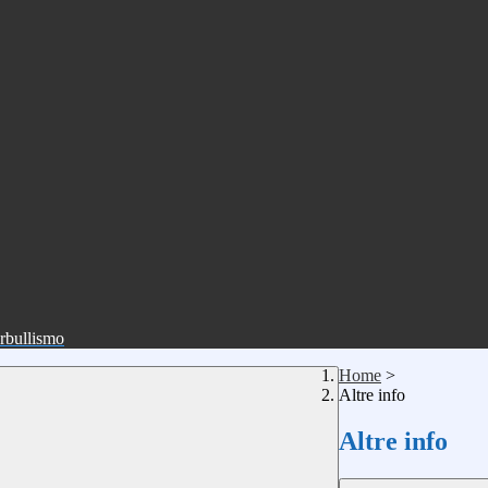
erbullismo
Home
>
Altre info
Altre info