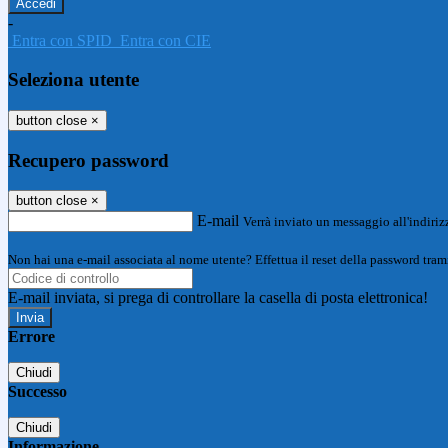
-
Entra con SPID
Entra con CIE
Seleziona utente
button close
×
Recupero password
button close
×
E-mail
Verrà inviato un messaggio all'indirizz
Non hai una e-mail associata al nome utente? Effettua il reset della password tram
E-mail inviata, si prega di controllare la casella di posta elettronica!
Errore
Chiudi
Successo
Chiudi
Informazione