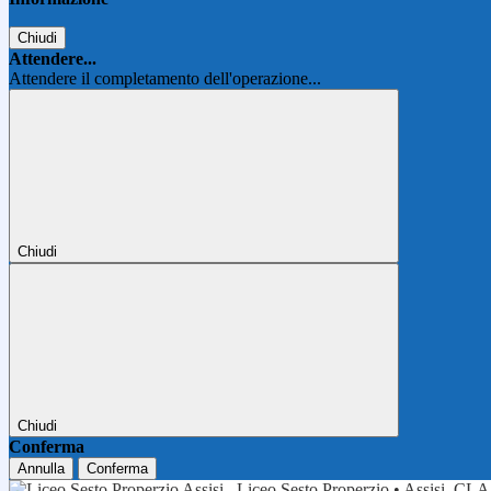
Chiudi
Attendere...
Attendere il completamento dell'operazione...
Chiudi
Chiudi
Conferma
Annulla
Conferma
Liceo Sesto Properzio • Assisi
CLA