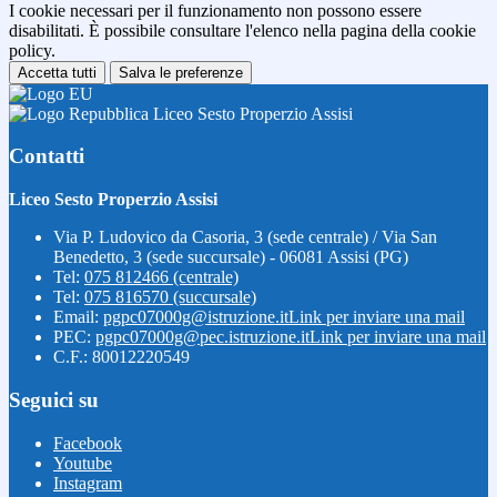
I cookie necessari per il funzionamento non possono essere
disabilitati. È possibile consultare l'elenco nella pagina della cookie
policy.
Accetta tutti
Salva le preferenze
Liceo Sesto Properzio Assisi
Contatti
Liceo Sesto Properzio Assisi
Via P. Ludovico da Casoria, 3 (sede centrale) / Via San
Benedetto, 3 (sede succursale) - 06081 Assisi (PG)
Tel:
075 812466 (centrale)
Tel:
075 816570 (succursale)
Email:
pgpc07000g@istruzione.it
Link per inviare una mail
PEC:
pgpc07000g@pec.istruzione.it
Link per inviare una mail
C.F.: 80012220549
Seguici su
Facebook
Youtube
Instagram