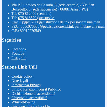
Via P. Ludovico da Casoria, 3 (sede centrale) / Via San
Benedetto, 3 (sede succursale) - 06081 Assisi (PG)
Tel:
075 812466 (centrale)
Tel:
075 816570 (succursale)
Email:
pgpc07000g@istruzione.it
Link per inviare una mail
PEC:
pgpc07000g@pec.istruzione.it
Link per inviare una mail
C.F.: 80012220549
Seguici su
Facebook
Youtube
Instagram
Sezione Link Utili
Cookie policy
Note legali
Informativa Privacy
Ufficio Relazioni con il Pubblico
Dichiarazione di accessibilità
Obiettivi di accessibilità
Whistleblowing
Gestione consensi cookie