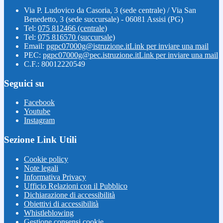
Via P. Ludovico da Casoria, 3 (sede centrale) / Via San
Benedetto, 3 (sede succursale) - 06081 Assisi (PG)
Tel:
075 812466 (centrale)
Tel:
075 816570 (succursale)
Email:
pgpc07000g@istruzione.it
Link per inviare una mail
PEC:
pgpc07000g@pec.istruzione.it
Link per inviare una mail
C.F.: 80012220549
Seguici su
Facebook
Youtube
Instagram
Sezione Link Utili
Cookie policy
Note legali
Informativa Privacy
Ufficio Relazioni con il Pubblico
Dichiarazione di accessibilità
Obiettivi di accessibilità
Whistleblowing
Gestione consensi cookie