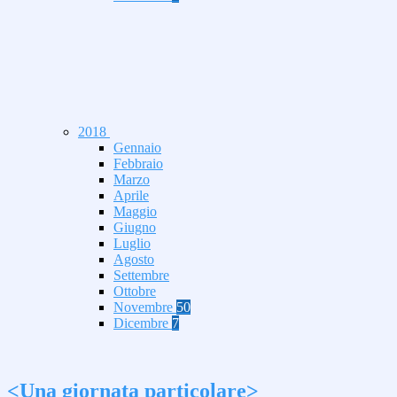
2018
Gennaio
Febbraio
Marzo
Aprile
Maggio
Giugno
Luglio
Agosto
Settembre
Ottobre
Novembre
50
Dicembre
7
<Una giornata particolare>