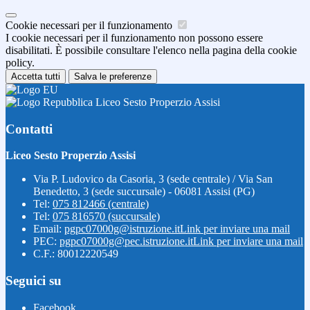
Cookie necessari per il funzionamento
I cookie necessari per il funzionamento non possono essere
disabilitati. È possibile consultare l'elenco nella pagina della cookie
policy.
Accetta tutti
Salva le preferenze
Liceo Sesto Properzio Assisi
Contatti
Liceo Sesto Properzio Assisi
Via P. Ludovico da Casoria, 3 (sede centrale) / Via San
Benedetto, 3 (sede succursale) - 06081 Assisi (PG)
Tel:
075 812466 (centrale)
Tel:
075 816570 (succursale)
Email:
pgpc07000g@istruzione.it
Link per inviare una mail
PEC:
pgpc07000g@pec.istruzione.it
Link per inviare una mail
C.F.: 80012220549
Seguici su
Facebook