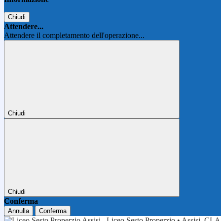
Chiudi
Attendere...
Attendere il completamento dell'operazione...
Chiudi
Chiudi
Conferma
Annulla
Conferma
Liceo Sesto Properzio • Assisi
CLA