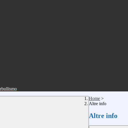
erbullismo
Home
>
Altre info
Altre info