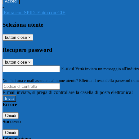
-
Entra con SPID
Entra con CIE
Seleziona utente
button close
×
Recupero password
button close
×
E-mail
Verrà inviato un messaggio all'indirizz
Non hai una e-mail associata al nome utente? Effettua il reset della password tram
E-mail inviata, si prega di controllare la casella di posta elettronica!
Errore
Chiudi
Successo
Chiudi
Informazione