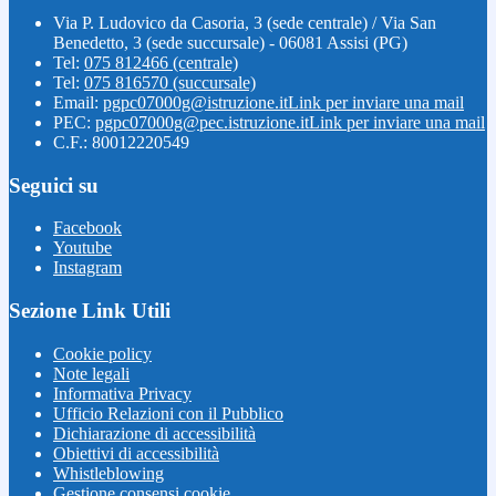
Via P. Ludovico da Casoria, 3 (sede centrale) / Via San
Benedetto, 3 (sede succursale) - 06081 Assisi (PG)
Tel:
075 812466 (centrale)
Tel:
075 816570 (succursale)
Email:
pgpc07000g@istruzione.it
Link per inviare una mail
PEC:
pgpc07000g@pec.istruzione.it
Link per inviare una mail
C.F.: 80012220549
Seguici su
Facebook
Youtube
Instagram
Sezione Link Utili
Cookie policy
Note legali
Informativa Privacy
Ufficio Relazioni con il Pubblico
Dichiarazione di accessibilità
Obiettivi di accessibilità
Whistleblowing
Gestione consensi cookie