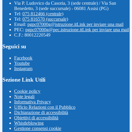
Via P. Ludovico da Casoria, 3 (sede centrale) / Via San
Benedetto, 3 (sede succursale) - 06081 Assisi (PG)
Tel:
075 812466 (centrale)
Tel:
075 816570 (succursale)
Email:
pgpc07000g@istruzione.it
Link per inviare una mail
PEC:
pgpc07000g@pec.istruzione.it
Link per inviare una mail
C.F.: 80012220549
Seguici su
Facebook
Youtube
Instagram
Sezione Link Utili
Cookie policy
Note legali
Informativa Privacy
Ufficio Relazioni con il Pubblico
Dichiarazione di accessibilità
Obiettivi di accessibilità
Whistleblowing
Gestione consensi cookie