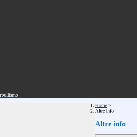
erbullismo
Home
>
Altre info
Altre info