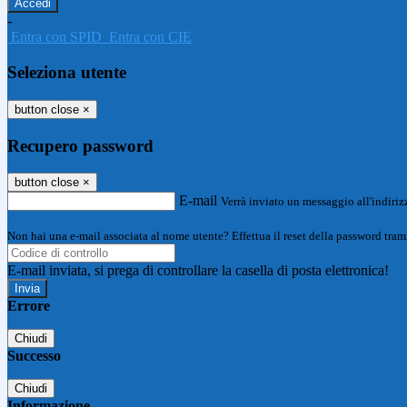
-
Entra con SPID
Entra con CIE
Seleziona utente
button close
×
Recupero password
button close
×
E-mail
Verrà inviato un messaggio all'indirizz
Non hai una e-mail associata al nome utente? Effettua il reset della password tram
E-mail inviata, si prega di controllare la casella di posta elettronica!
Errore
Chiudi
Successo
Chiudi
Informazione