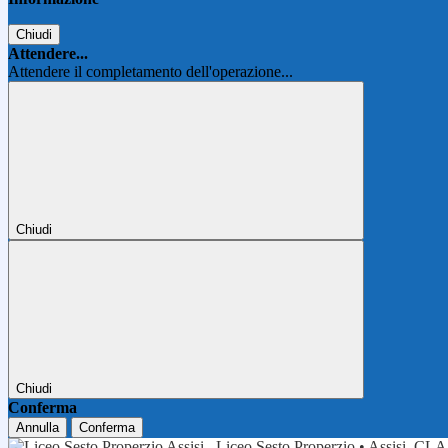
Chiudi
Attendere...
Attendere il completamento dell'operazione...
Chiudi
Chiudi
Conferma
Annulla
Conferma
Liceo Sesto Properzio • Assisi
CLA