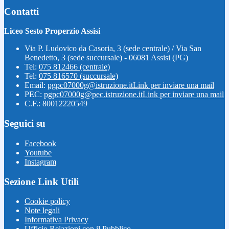
Contatti
Liceo Sesto Properzio Assisi
Via P. Ludovico da Casoria, 3 (sede centrale) / Via San
Benedetto, 3 (sede succursale) - 06081 Assisi (PG)
Tel:
075 812466 (centrale)
Tel:
075 816570 (succursale)
Email:
pgpc07000g@istruzione.it
Link per inviare una mail
PEC:
pgpc07000g@pec.istruzione.it
Link per inviare una mail
C.F.: 80012220549
Seguici su
Facebook
Youtube
Instagram
Sezione Link Utili
Cookie policy
Note legali
Informativa Privacy
Ufficio Relazioni con il Pubblico