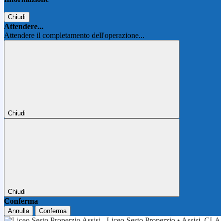
Chiudi
Attendere...
Attendere il completamento dell'operazione...
Chiudi
Chiudi
Conferma
Annulla
Conferma
Liceo Sesto Properzio • Assisi
CLA