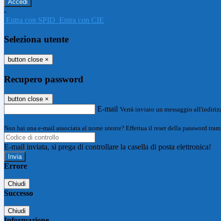
-
Entra con SPID
Entra con CIE
Seleziona utente
button close
×
Recupero password
button close
×
E-mail
Verrà inviato un messaggio all'indirizz
Non hai una e-mail associata al nome utente? Effettua il reset della password tram
E-mail inviata, si prega di controllare la casella di posta elettronica!
Errore
Chiudi
Successo
Chiudi
Informazione