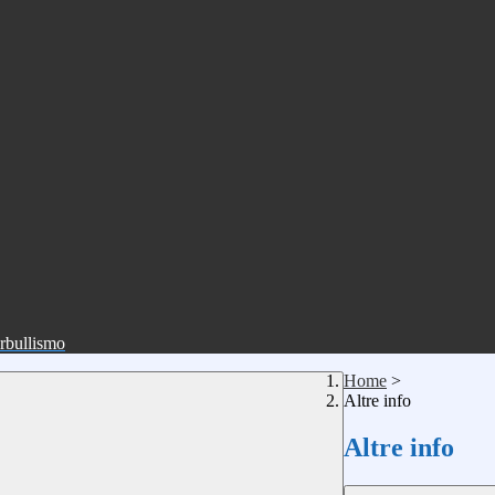
erbullismo
Home
>
Altre info
Altre info