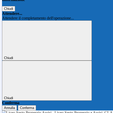
Chiudi
Attendere...
Attendere il completamento dell'operazione...
Chiudi
Chiudi
Conferma
Annulla
Conferma
Liceo Sesto Properzio • Assisi
CLA