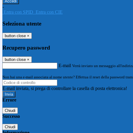
-
Entra con SPID
Entra con CIE
Seleziona utente
button close
×
Recupero password
button close
×
E-mail
Verrà inviato un messaggio all'indirizz
Non hai una e-mail associata al nome utente? Effettua il reset della password tram
E-mail inviata, si prega di controllare la casella di posta elettronica!
Errore
Chiudi
Successo
Chiudi
Informazione