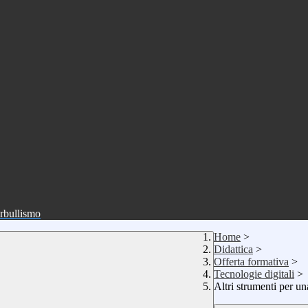
erbullismo
Home
>
Didattica
>
Offerta formativa
>
Tecnologie digitali
>
Altri strumenti per un