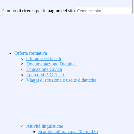
Campo di ricerca per le pagine del sito
Offerta formativa
Gli indirizzi liceali
Documentazione Didattica
Educazione Civica
I percorsi P. C. T. O.
Viaggi d'istruzione e uscite didattiche
Attività linguistiche
Scambi culturali a.s. 2025/2026