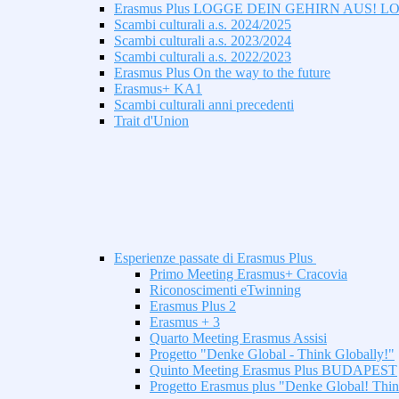
Erasmus Plus LOGGE DEIN GEHIRN AUS! 
Scambi culturali a.s. 2024/2025
Scambi culturali a.s. 2023/2024
Scambi culturali a.s. 2022/2023
Erasmus Plus On the way to the future
Erasmus+ KA1
Scambi culturali anni precedenti
Trait d'Union
Esperienze passate di Erasmus Plus
Primo Meeting Erasmus+ Cracovia
Riconoscimenti eTwinning
Erasmus Plus 2
Erasmus + 3
Quarto Meeting Erasmus Assisi
Progetto "Denke Global - Think Globally!"
Quinto Meeting Erasmus Plus BUDAPEST
Progetto Erasmus plus "Denke Global! Thin