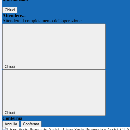
Chiudi
Attendere...
Attendere il completamento dell'operazione...
Chiudi
Chiudi
Conferma
Annulla
Conferma
Liceo Sesto Properzio • Assisi
CLA