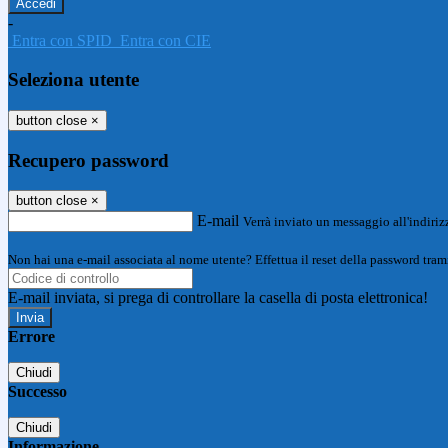
-
Entra con SPID
Entra con CIE
Seleziona utente
button close
×
Recupero password
button close
×
E-mail
Verrà inviato un messaggio all'indirizz
Non hai una e-mail associata al nome utente? Effettua il reset della password tram
E-mail inviata, si prega di controllare la casella di posta elettronica!
Errore
Chiudi
Successo
Chiudi
Informazione