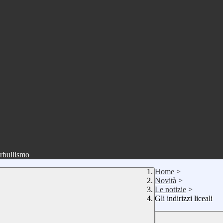
erbullismo
Home
>
Novità
>
Le notizie
>
Gli indirizzi liceali