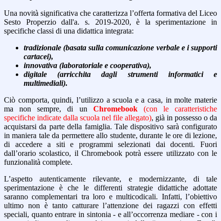
Una novità significativa che caratterizza l’offerta formativa del Liceo
Sesto Properzio dall'a. s. 2019-2020, è la sperimentazione in
specifiche classi di una didattica integrata:
tradizionale (basata sulla comunicazione verbale e i supporti
cartacei),
innovativa (laboratoriale e cooperativa),
digitale (arricchita dagli strumenti informatici e
multimediali).
Ciò comporta, quindi, l’
utilizzo a scuola e a casa, in molte materie
ma non sempre, di un
Chromebook
(con le caratteristiche
specifiche indicate dalla scuola nel file allegato)
, già in possesso o da
acquistarsi da parte del
la famiglia. Tale dispositivo sarà configurato
in maniera tale da permettere allo studente, durante le ore di lezione,
di accedere a siti e programmi selezionati dai docenti. Fuori
dall’orario scolastico, il Chromebook potrà essere utilizzato con le
funzionalità complete.
L’aspetto autenticamente rilevante, e modernizzante, di tale
sperimentazione è che le differenti
strategie didattiche adottate
saranno complementari tra loro e multicodicali. Infatti, l’obiettivo
ultimo non è tanto catturare l’attenzione dei ragazzi con effetti
speciali, quanto entrare in sintonia - e all’occorrenza mediare - con i