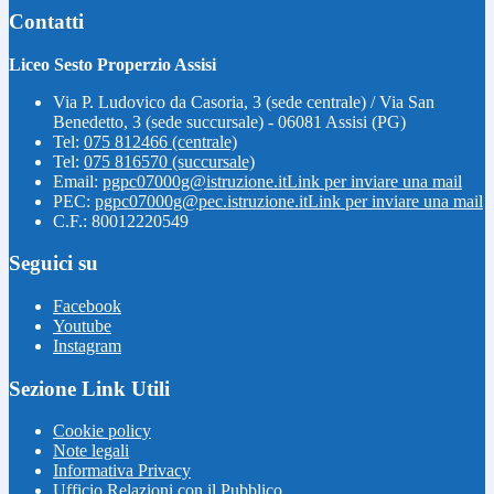
Contatti
Liceo Sesto Properzio Assisi
Via P. Ludovico da Casoria, 3 (sede centrale) / Via San
Benedetto, 3 (sede succursale) - 06081 Assisi (PG)
Tel:
075 812466 (centrale)
Tel:
075 816570 (succursale)
Email:
pgpc07000g@istruzione.it
Link per inviare una mail
PEC:
pgpc07000g@pec.istruzione.it
Link per inviare una mail
C.F.: 80012220549
Seguici su
Facebook
Youtube
Instagram
Sezione Link Utili
Cookie policy
Note legali
Informativa Privacy
Ufficio Relazioni con il Pubblico