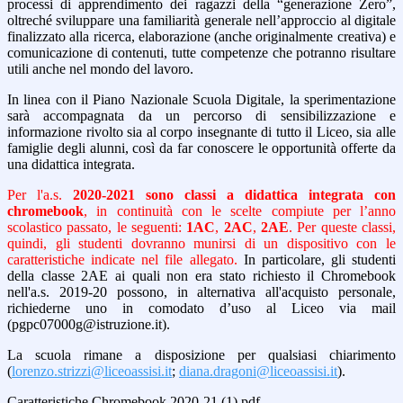
processi di apprendimento dei ragazzi della “generazione Zero”,
oltreché sviluppare una familiarità generale nell’approccio al digitale
finalizzato alla ricerca, elaborazione (anche originalmente creativa) e
comunicazione di contenuti, tutte competenze che potranno risultare
utili anche nel mondo del lavoro.
In linea con il Piano Nazionale Scuola Digitale, la sperimentazione
sarà accompagnata da un percorso di sensibilizzazione e
informazione rivolto sia al corpo insegnante di tutto il Liceo, sia alle
famiglie degli alunni, così da far conoscere le opportunità offerte da
una didattica integrata.
Per l'a.s.
2020-2021 sono classi a didattica integrata con
chromebook
, in continuità con le scelte compiute per l’anno
scolastico passato, le seguenti:
1AC
,
2AC
,
2AE
. Per queste classi,
quindi, gli studenti dovranno munirsi di un dispositivo con le
caratteristiche indicate nel file allegato.
In particolare, gli studenti
della classe 2AE ai quali non era stato richiesto il Chromebook
nell'a.s. 2019-20 possono, in alternativa
all'acquisto personale,
richiederne uno in comodato d’uso al Liceo via mail
(pgpc07000g@istruzione.it).
La scuola rimane a disposizione per qualsiasi chiarimento
(
lorenzo.strizzi@liceoassisi.it
;
diana.dragoni@liceoassisi.it
).
Caratteristiche Chromebook 2020-21 (1).pdf