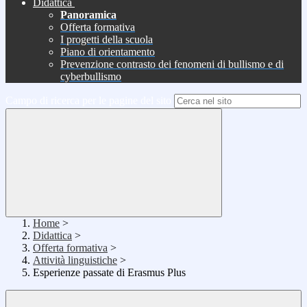
Didattica
Panoramica
Offerta formativa
I progetti della scuola
Piano di orientamento
Prevenzione contrasto dei fenomeni di bullismo e di
cyberbullismo
Campo di ricerca per le pagine del sito
Home
>
Didattica
>
Offerta formativa
>
Attività linguistiche
>
Esperienze passate di Erasmus Plus