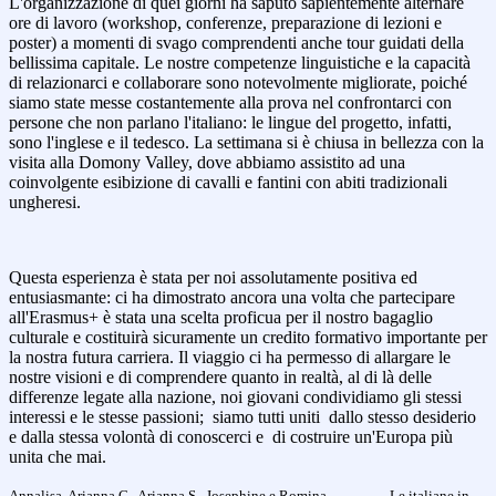
L'organizzazione di quei giorni ha saputo sapientemente alternare
ore di lavoro (workshop, conferenze, preparazione di lezioni e
poster) a momenti di svago comprendenti anche tour guidati della
bellissima capitale. Le nostre competenze linguistiche e la capacità
di relazionarci e collaborare sono notevolmente migliorate, poiché
siamo state messe costantemente alla prova nel confrontarci con
persone che non parlano l'italiano: le lingue del progetto, infatti,
sono l'inglese e il tedesco. La settimana si è chiusa in bellezza con la
visita alla Domony Valley, dove abbiamo assistito ad una
coinvolgente esibizione di cavalli e fantini con abiti tradizionali
ungheresi.
Questa esperienza è stata per noi assolutamente positiva ed
entusiasmante: ci ha dimostrato ancora una volta che partecipare
all'Erasmus+ è stata una scelta proficua per il nostro bagaglio
culturale e costituirà sicuramente un credito formativo importante per
la nostra futura carriera. Il viaggio ci ha permesso di allargare le
nostre visioni e di comprendere quanto in realtà, al di là delle
differenze legate alla nazione, noi giovani condividiamo gli stessi
interessi e le stesse passioni; siamo tutti uniti dallo stesso desiderio
e dalla stessa volontà di conoscerci e di costruire un'Europa più
unita che mai.
Annalisa, Arianna C., Arianna S., Josephine e Romina Le italiane in