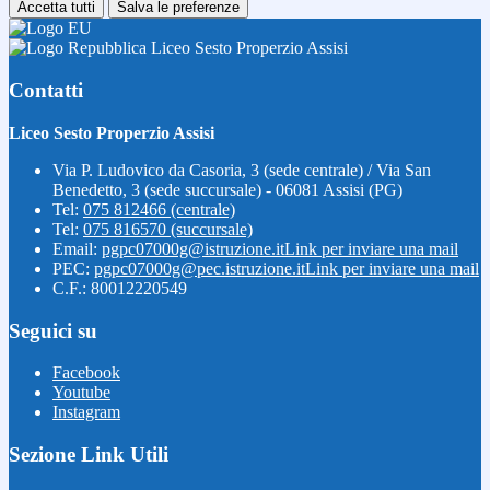
Accetta tutti
Salva le preferenze
Liceo Sesto Properzio Assisi
Contatti
Liceo Sesto Properzio Assisi
Via P. Ludovico da Casoria, 3 (sede centrale) / Via San
Benedetto, 3 (sede succursale) - 06081 Assisi (PG)
Tel:
075 812466 (centrale)
Tel:
075 816570 (succursale)
Email:
pgpc07000g@istruzione.it
Link per inviare una mail
PEC:
pgpc07000g@pec.istruzione.it
Link per inviare una mail
C.F.: 80012220549
Seguici su
Facebook
Youtube
Instagram
Sezione Link Utili