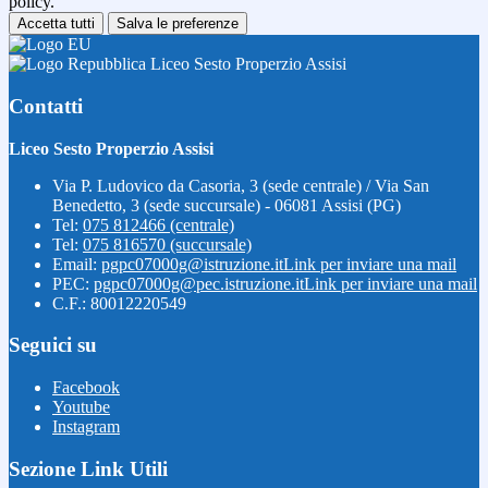
policy.
Accetta tutti
Salva le preferenze
Liceo Sesto Properzio Assisi
Contatti
Liceo Sesto Properzio Assisi
Via P. Ludovico da Casoria, 3 (sede centrale) / Via San
Benedetto, 3 (sede succursale) - 06081 Assisi (PG)
Tel:
075 812466 (centrale)
Tel:
075 816570 (succursale)
Email:
pgpc07000g@istruzione.it
Link per inviare una mail
PEC:
pgpc07000g@pec.istruzione.it
Link per inviare una mail
C.F.: 80012220549
Seguici su
Facebook
Youtube
Instagram
Sezione Link Utili