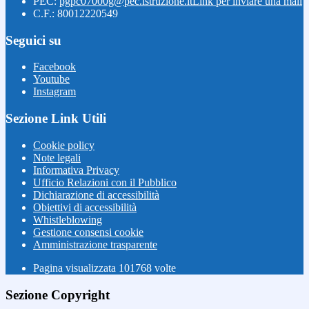
PEC:
pgpc07000g@pec.istruzione.it
Link per inviare una mail
C.F.: 80012220549
Seguici su
Facebook
Youtube
Instagram
Sezione Link Utili
Cookie policy
Note legali
Informativa Privacy
Ufficio Relazioni con il Pubblico
Dichiarazione di accessibilità
Obiettivi di accessibilità
Whistleblowing
Gestione consensi cookie
Amministrazione trasparente
Pagina visualizzata
101768
volte
Sezione Copyright