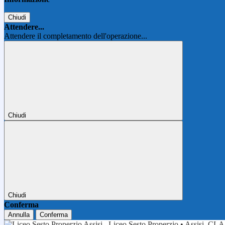
Chiudi
Attendere...
Attendere il completamento dell'operazione...
Chiudi
Chiudi
Conferma
Annulla
Conferma
Liceo Sesto Properzio • Assisi
CLA