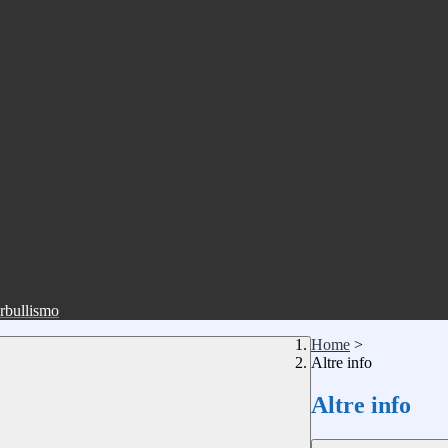
erbullismo
Home
>
Altre info
Altre info