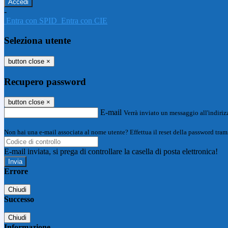
-
Entra con SPID
Entra con CIE
Seleziona utente
button close
×
Recupero password
button close
×
E-mail
Verrà inviato un messaggio all'indirizz
Non hai una e-mail associata al nome utente? Effettua il reset della password tram
E-mail inviata, si prega di controllare la casella di posta elettronica!
Errore
Chiudi
Successo
Chiudi
Informazione