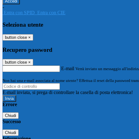
-
Entra con SPID
Entra con CIE
Seleziona utente
button close
×
Recupero password
button close
×
E-mail
Verrà inviato un messaggio all'indirizz
Non hai una e-mail associata al nome utente? Effettua il reset della password tram
E-mail inviata, si prega di controllare la casella di posta elettronica!
Errore
Chiudi
Successo
Chiudi
Informazione