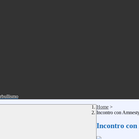
erbullismo
Home
>
Incontro con Amnesty
Incontro con