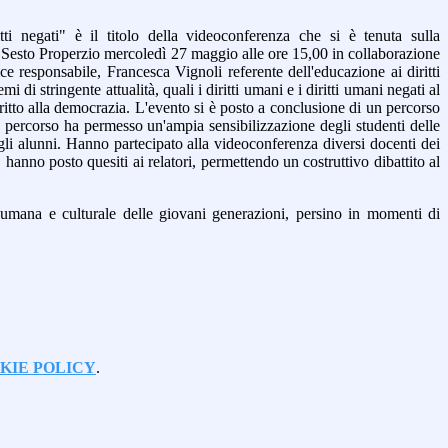
itti negati" è il titolo della videoconferenza che si è tenuta sulla
 Sesto Properzio mercoledì 27 maggio alle ore 15,00 in collaborazione
 responsabile, Francesca Vignoli referente dell'educazione ai diritti
i stringente attualità, quali i diritti umani e i diritti umani negati al
l diritto alla democrazia. L'evento si è posto a conclusione di un percorso
le percorso ha permesso un'ampia sensibilizzazione degli studenti delle
egli alunni. Hanno partecipato alla videoconferenza diversi docenti dei
 hanno posto quesiti ai relatori, permettendo un costruttivo dibattito al
ta umana e culturale delle giovani generazioni, persino in momenti di
KIE POLICY
.