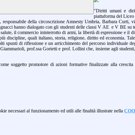
"Diritti umani e dir
piattaforma del Liceo
responsabile della circoscrizione Amnesty Umbria, Barbara Curti, vice
agnacci hanno dialogato con gli studenti delle classi V AE e V BE su temi d
la salute, il commercio ininterrotto di armi, la libertà di espressione e i
iù discipline, quali italiano, storia, religione, diritto ed economia. Ta
olti spunti di riflessione e un arricchimento del percorso individuale d
 Giammarioli, prof.ssa Gorietti e prof. Lollini che, insieme agli studenti,
la come soggetto promotore di azioni formative finalizzate alla cresci
kie necessari al funzionamento ed utili alle finalità illustrate nella
COO