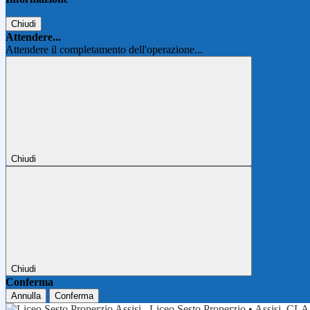
Chiudi
Attendere...
Attendere il completamento dell'operazione...
Chiudi
Chiudi
Conferma
Annulla
Conferma
Liceo Sesto Properzio • Assisi
CLA