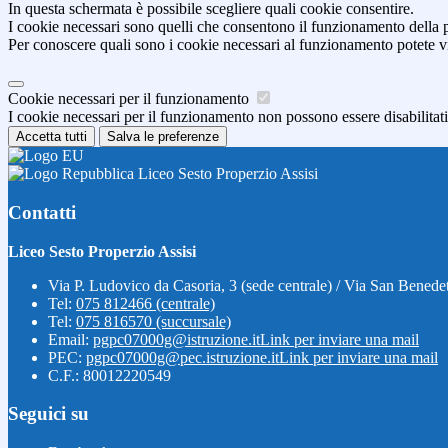
In questa schermata è possibile scegliere quali cookie consentire.
I cookie necessari sono quelli che consentono il funzionamento della pi
Per conoscere quali sono i cookie necessari al funzionamento potete v
Cookie necessari per il funzionamento
I cookie necessari per il funzionamento non possono essere disabilitati.
Accetta tutti
Salva le preferenze
Liceo Sesto Properzio Assisi
Contatti
Liceo Sesto Properzio Assisi
Via P. Ludovico da Casoria, 3 (sede centrale) / Via San Benedet
Tel:
075 812466 (centrale)
Tel:
075 816570 (succursale)
Email:
pgpc07000g@istruzione.it
Link per inviare una mail
PEC:
pgpc07000g@pec.istruzione.it
Link per inviare una mail
C.F.: 80012220549
Seguici su