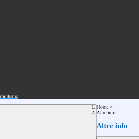
erbullismo
Home
>
Altre info
Altre info