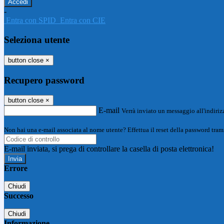
-
Entra con SPID
Entra con CIE
Seleziona utente
button close
×
Recupero password
button close
×
E-mail
Verrà inviato un messaggio all'indirizz
Non hai una e-mail associata al nome utente? Effettua il reset della password tram
E-mail inviata, si prega di controllare la casella di posta elettronica!
Errore
Chiudi
Successo
Chiudi
Informazione