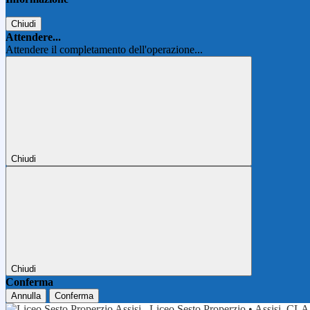
Chiudi
Attendere...
Attendere il completamento dell'operazione...
Chiudi
Chiudi
Conferma
Annulla
Conferma
Liceo Sesto Properzio • Assisi
CLA