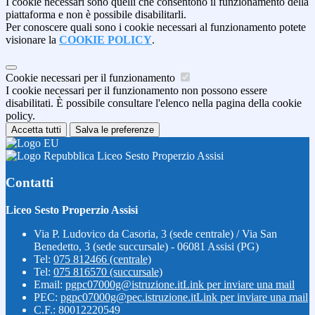
I cookie necessari sono quelli che consentono il funzionamento della
piattaforma e non è possibile disabilitarli.
Per conoscere quali sono i cookie necessari al funzionamento potete
visionare la
COOKIE POLICY
.
Cookie necessari per il funzionamento
I cookie necessari per il funzionamento non possono essere
disabilitati. È possibile consultare l'elenco nella pagina della cookie
policy.
Accetta tutti
Salva le preferenze
Liceo Sesto Properzio Assisi
Contatti
Liceo Sesto Properzio Assisi
Via P. Ludovico da Casoria, 3 (sede centrale) / Via San
Benedetto, 3 (sede succursale) - 06081 Assisi (PG)
Tel:
075 812466 (centrale)
Tel:
075 816570 (succursale)
Email:
pgpc07000g@istruzione.it
Link per inviare una mail
PEC:
pgpc07000g@pec.istruzione.it
Link per inviare una mail
C.F.: 80012220549