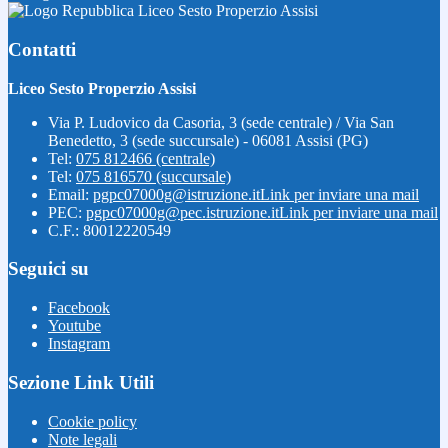
Liceo Sesto Properzio Assisi
Contatti
Liceo Sesto Properzio Assisi
Via P. Ludovico da Casoria, 3 (sede centrale) / Via San
Benedetto, 3 (sede succursale) - 06081 Assisi (PG)
Tel:
075 812466 (centrale)
Tel:
075 816570 (succursale)
Email:
pgpc07000g@istruzione.it
Link per inviare una mail
PEC:
pgpc07000g@pec.istruzione.it
Link per inviare una mail
C.F.: 80012220549
Seguici su
Facebook
Youtube
Instagram
Sezione Link Utili
Cookie policy
Note legali