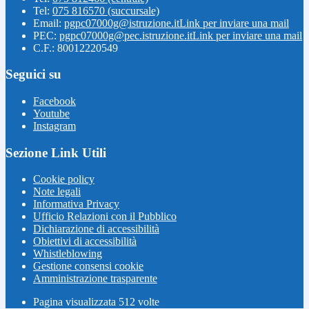
Tel:
075 816570 (succursale)
Email:
pgpc07000g@istruzione.it
Link per inviare una mail
PEC:
pgpc07000g@pec.istruzione.it
Link per inviare una mail
C.F.: 80012220549
Seguici su
Facebook
Youtube
Instagram
Sezione Link Utili
Cookie policy
Note legali
Informativa Privacy
Ufficio Relazioni con il Pubblico
Dichiarazione di accessibilità
Obiettivi di accessibilità
Whistleblowing
Gestione consensi cookie
Amministrazione trasparente
Pagina visualizzata
512
volte