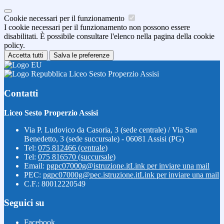
Cookie necessari per il funzionamento
I cookie necessari per il funzionamento non possono essere
disabilitati. È possibile consultare l'elenco nella pagina della cookie
policy.
Accetta tutti
Salva le preferenze
Liceo Sesto Properzio Assisi
Contatti
Liceo Sesto Properzio Assisi
Via P. Ludovico da Casoria, 3 (sede centrale) / Via San
Benedetto, 3 (sede succursale) - 06081 Assisi (PG)
Tel:
075 812466 (centrale)
Tel:
075 816570 (succursale)
Email:
pgpc07000g@istruzione.it
Link per inviare una mail
PEC:
pgpc07000g@pec.istruzione.it
Link per inviare una mail
C.F.: 80012220549
Seguici su
Facebook