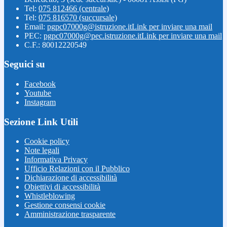
Tel:
075 812466 (centrale)
Tel:
075 816570 (succursale)
Email:
pgpc07000g@istruzione.it
Link per inviare una mail
PEC:
pgpc07000g@pec.istruzione.it
Link per inviare una mail
C.F.: 80012220549
Seguici su
Facebook
Youtube
Instagram
Sezione Link Utili
Cookie policy
Note legali
Informativa Privacy
Ufficio Relazioni con il Pubblico
Dichiarazione di accessibilità
Obiettivi di accessibilità
Whistleblowing
Gestione consensi cookie
Amministrazione trasparente