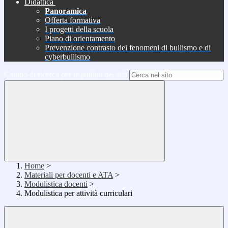
Didattica
Panoramica
Offerta formativa
I progetti della scuola
Piano di orientamento
Prevenzione contrasto dei fenomeni di bullismo e di
cyberbullismo
Campo di ricerca per le pagine del sito
Home
>
Materiali per docenti e ATA
>
Modulistica docenti
>
Modulistica per attività curriculari