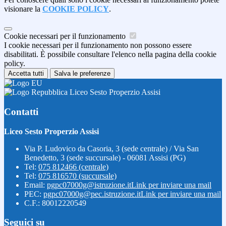
visionare la
COOKIE POLICY
.
Cookie necessari per il funzionamento
I cookie necessari per il funzionamento non possono essere
disabilitati. È possibile consultare l'elenco nella pagina della cookie
policy.
Accetta tutti
Salva le preferenze
Liceo Sesto Properzio Assisi
Contatti
Liceo Sesto Properzio Assisi
Via P. Ludovico da Casoria, 3 (sede centrale) / Via San
Benedetto, 3 (sede succursale) - 06081 Assisi (PG)
Tel:
075 812466 (centrale)
Tel:
075 816570 (succursale)
Email:
pgpc07000g@istruzione.it
Link per inviare una mail
PEC:
pgpc07000g@pec.istruzione.it
Link per inviare una mail
C.F.: 80012220549
Seguici su