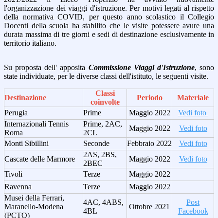
l'organizzazione dei viaggi d'istruzione. Per motivi legati al rispetto
della normativa COVID, per questo anno scolastico il Collegio
Docenti della scuola ha stabilito che le visite potessere avure una
durata massima di tre giorni e sedi di destinazione esclusivamente in
territorio italiano.
Su proposta dell' apposita
Commissione Viaggi d'Istruzione
, sono
state individuate, per le diverse classi dell'istituto, le seguenti visite.
Classi
Destinazione
Periodo
Materiale
coinvolte
Perugia
Prime
Maggio 2022
Vedi foto
Internazionali Tennis
Prime, 2AC,
Maggio 2022
Vedi foto
Roma
2CL
Monti Sibillini
Seconde
Febbraio 2022
Vedi foto
2AS, 2BS,
Cascate delle Marmore
Maggio 2022
Vedi foto
2BEC
Tivoli
Terze
Maggio 2022
Ravenna
Terze
Maggio 2022
Musei della Ferrari,
4AC, 4ABS,
Post
Maranello-Modena
Ottobre 2021
4BL
Facebook
(PCTO)