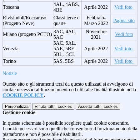
4AL, 4ABS,
Toscana
Aprile 2022
Vedi foto
4BE
Rivisindoli/Roccaraso
Classi terze e
Febbraio-
Pagina sito
(Progetto Neve)
quarte
Marzo 2022
3AC, 4AC,
Novembre
Milano (progetto PCTO)
Vedi foto
5AC
2021
5AC, 5AL,
Venezia
5AE, 5BE,
Aprile 2022
Vedi foto
5BL, 5CL
Torino
5AS, 5BS
Aprile 2022
Vedi foto
Notizie
Questo sito o gli strumenti terzi da questo utilizzati si avvalgono di
cookie necessari al funzionamento ed utili alle finalità illustrate nella
COOKIE POLICY
.
Personalizza
Rifiuta tutti
i cookies
Accetta tutti
i cookies
Gestione cookie
In questa schermata è possibile scegliere quali cookie consentire.
I cookie necessari sono quelli che consentono il funzionamento della
piattaforma e non è possibile disabilitarli.
Per conoscere quali sono i cookie necessari al funzionamento potete