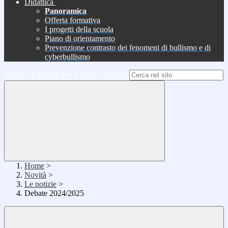
Didattica
Panoramica
Offerta formativa
I progetti della scuola
Piano di orientamento
Prevenzione contrasto dei fenomeni di bullismo e di
cyberbullismo
Campo di ricerca per le pagine del sito
Home
>
Novità
>
Le notizie
>
Debate 2024/2025