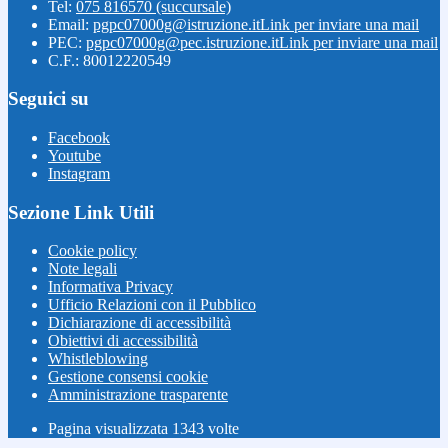
Tel:
075 816570 (succursale)
Email:
pgpc07000g@istruzione.it
Link per inviare una mail
PEC:
pgpc07000g@pec.istruzione.it
Link per inviare una mail
C.F.: 80012220549
Seguici su
Facebook
Youtube
Instagram
Sezione Link Utili
Cookie policy
Note legali
Informativa Privacy
Ufficio Relazioni con il Pubblico
Dichiarazione di accessibilità
Obiettivi di accessibilità
Whistleblowing
Gestione consensi cookie
Amministrazione trasparente
Pagina visualizzata
1343
volte