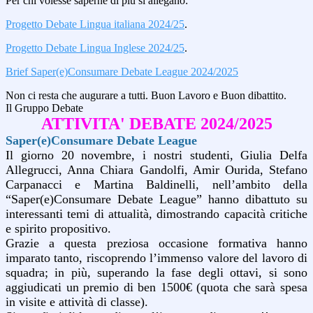
Per chi volesse saperne di più si allegano:
Progetto Debate Lingua italiana 2024/25
.
Progetto Debate Lingua Inglese 2024/25
.
Brief Saper(e)Consumare Debate League 2024/2025
Non ci resta che augurare a tutti. Buon Lavoro e Buon dibattito.
Il Gruppo Debate
ATTIVITA' DEBATE 2024/2025
Saper(e)Consumare Debate League
Il giorno 20 novembre, i nostri studenti, Giulia Delfa
Allegrucci, Anna Chiara Gandolfi, Amir Ourida, Stefano
Carpanacci e Martina Baldinelli, nell’ambito della
“Saper(e)Consumare Debate League” hanno dibattuto su
interessanti temi di attualità, dimostrando capacità critiche
e spirito propositivo.
Grazie a questa preziosa occasione formativa hanno
imparato tanto, riscoprendo l’immenso valore del lavoro di
squadra; in più, superando la fase degli ottavi, si sono
aggiudicati un premio di ben 1500€ (quota che sarà spesa
in visite e attività di classe).