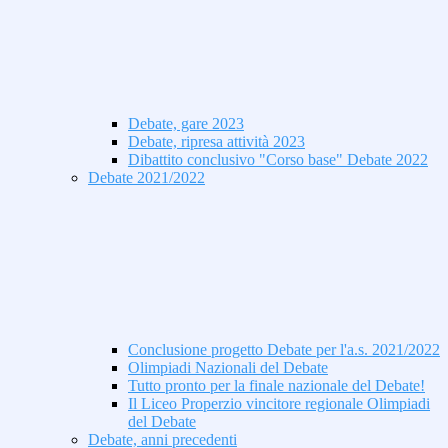
Debate, gare 2023
Debate, ripresa attività 2023
Dibattito conclusivo "Corso base" Debate 2022
Debate 2021/2022
Conclusione progetto Debate per l'a.s. 2021/2022
Olimpiadi Nazionali del Debate
Tutto pronto per la finale nazionale del Debate!
Il Liceo Properzio vincitore regionale Olimpiadi
del Debate
Debate, anni precedenti