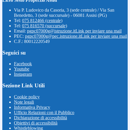
Liceo Sesto Properzio Assisi
Via P. Ludovico da Casoria, 3 (sede centrale) / Via San
Benedetto, 3 (sede succursale) - 06081 Assisi (PG)
Tel:
075 812466 (centrale)
Tel:
075 816570 (succursale)
Email:
pgpc07000g@istruzione.it
Link per inviare una mail
PEC:
pgpc07000g@pec.istruzione.it
Link per inviare una mail
C.F.: 80012220549
Seguici su
Facebook
Youtube
Instagram
Sezione Link Utili
Cookie policy
Note legali
Informativa Privacy
Ufficio Relazioni con il Pubblico
Dichiarazione di accessibilità
Obiettivi di accessibilità
Whistleblowing