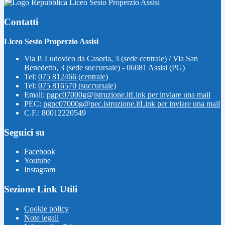
Liceo Sesto Properzio Assisi
Contatti
Liceo Sesto Properzio Assisi
Via P. Ludovico da Casoria, 3 (sede centrale) / Via San
Benedetto, 3 (sede succursale) - 06081 Assisi (PG)
Tel:
075 812466 (centrale)
Tel:
075 816570 (succursale)
Email:
pgpc07000g@istruzione.it
Link per inviare una mail
PEC:
pgpc07000g@pec.istruzione.it
Link per inviare una mail
C.F.: 80012220549
Seguici su
Facebook
Youtube
Instagram
Sezione Link Utili
Cookie policy
Note legali