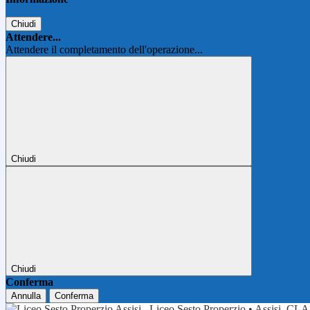
Chiudi
Attendere...
Attendere il completamento dell'operazione...
Chiudi
Chiudi
Conferma
Annulla
Conferma
Liceo Sesto Properzio • Assisi
CLA