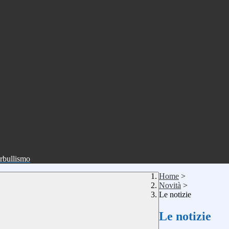
erbullismo
Home
>
Novità
>
Le notizie
Le notizie