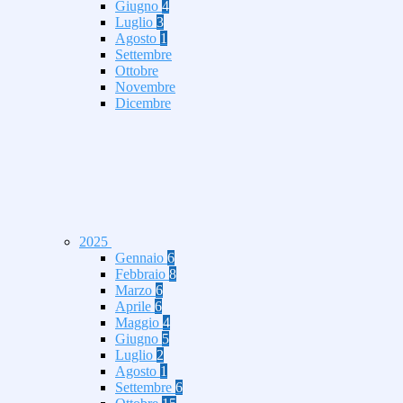
Giugno
4
Luglio
3
Agosto
1
Settembre
Ottobre
Novembre
Dicembre
2025
Gennaio
6
Febbraio
8
Marzo
6
Aprile
6
Maggio
4
Giugno
5
Luglio
2
Agosto
1
Settembre
6