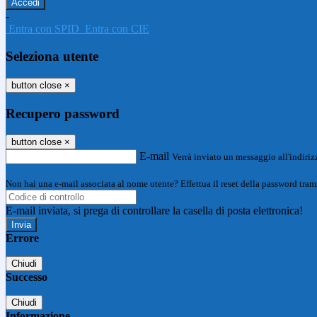
-
Entra con SPID
Entra con CIE
Seleziona utente
button close
×
Recupero password
button close
×
E-mail
Verrà inviato un messaggio all'indirizz
Non hai una e-mail associata al nome utente? Effettua il reset della password tram
E-mail inviata, si prega di controllare la casella di posta elettronica!
Errore
Chiudi
Successo
Chiudi
Informazione