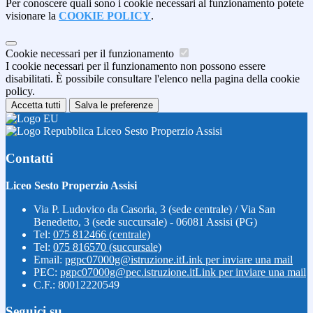
Per conoscere quali sono i cookie necessari al funzionamento potete
visionare la
COOKIE POLICY
.
Cookie necessari per il funzionamento
I cookie necessari per il funzionamento non possono essere
disabilitati. È possibile consultare l'elenco nella pagina della cookie
policy.
Accetta tutti
Salva le preferenze
Liceo Sesto Properzio Assisi
Contatti
Liceo Sesto Properzio Assisi
Via P. Ludovico da Casoria, 3 (sede centrale) / Via San
Benedetto, 3 (sede succursale) - 06081 Assisi (PG)
Tel:
075 812466 (centrale)
Tel:
075 816570 (succursale)
Email:
pgpc07000g@istruzione.it
Link per inviare una mail
PEC:
pgpc07000g@pec.istruzione.it
Link per inviare una mail
C.F.: 80012220549
Seguici su