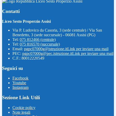
Liceo Sesto Properzio Assisi
Contatti
Liceo Sesto Properzio Assisi
Via P. Ludovico da Casoria, 3 (sede centrale) / Via San
Benedetto, 3 (sede succursale) - 06081 Assisi (PG)
Tel:
075 812466 (centrale)
Tel:
075 816570 (succursale)
Email:
pgpc07000g@istruzione.it
Link per inviare una mail
PEC:
pgpc07000g@pec.istruzione.it
Link per inviare una mail
C.F.: 80012220549
Seguici su
Facebook
Youtube
Instagram
Sezione Link Utili
Cookie policy
Note legali