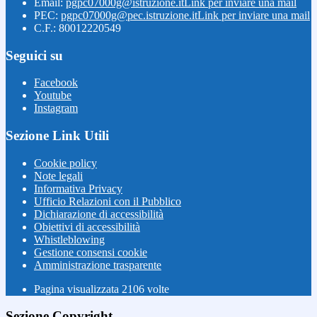
Email:
pgpc07000g@istruzione.it
Link per inviare una mail
PEC:
pgpc07000g@pec.istruzione.it
Link per inviare una mail
C.F.: 80012220549
Seguici su
Facebook
Youtube
Instagram
Sezione Link Utili
Cookie policy
Note legali
Informativa Privacy
Ufficio Relazioni con il Pubblico
Dichiarazione di accessibilità
Obiettivi di accessibilità
Whistleblowing
Gestione consensi cookie
Amministrazione trasparente
Pagina visualizzata
2106
volte
Sezione Copyright