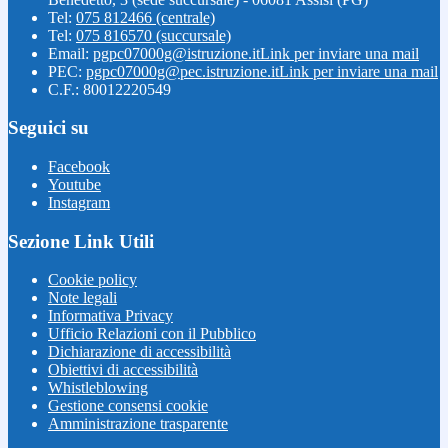
Tel:
075 812466 (centrale)
Tel:
075 816570 (succursale)
Email:
pgpc07000g@istruzione.it
Link per inviare una mail
PEC:
pgpc07000g@pec.istruzione.it
Link per inviare una mail
C.F.: 80012220549
Seguici su
Facebook
Youtube
Instagram
Sezione Link Utili
Cookie policy
Note legali
Informativa Privacy
Ufficio Relazioni con il Pubblico
Dichiarazione di accessibilità
Obiettivi di accessibilità
Whistleblowing
Gestione consensi cookie
Amministrazione trasparente