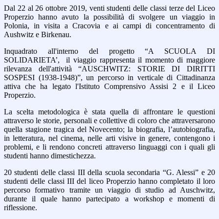
Dal 22 al 26 ottobre 2019, venti studenti delle classi terze del Liceo
Properzio hanno avuto la possibilità di svolgere un viaggio in
Polonia, in visita a Cracovia e ai campi di concentramento di
Aushwitz e Birkenau.
Inquadrato all'interno del progetto “A SCUOLA DI
SOLIDARIETA’, il viaggio rappresenta il momento di maggiore
rilevanza dell'attività “AUSCHWITZ: STORIE DI DIRITTI
SOSPESI (1938-1948)”, un percorso in verticale di Cittadinanza
attiva che ha legato l'Istituto Comprensivo Assisi 2 e il Liceo
Properzio.
La scelta metodologica è stata quella di affrontare le questioni
attraverso le storie, personali e collettive di coloro che attraversarono
quella stagione tragica del Novecento; la biografia, l’autobiografia,
in letteratura, nel cinema, nelle arti visive in genere, contengono i
problemi, e li rendono concreti attraverso linguaggi con i quali gli
studenti hanno dimestichezza.
20 studenti delle classi III della scuola secondaria “G. Alessi” e 20
studenti delle classi III del liceo Properzio hanno completato il loro
percorso formativo tramite un viaggio di studio ad Auschwitz,
durante il quale hanno partecipato a workshop e momenti di
riflessione.