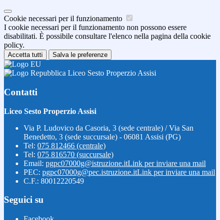
Cookie necessari per il funzionamento
I cookie necessari per il funzionamento non possono essere
disabilitati. È possibile consultare l'elenco nella pagina della cookie
policy.
Accetta tutti
Salva le preferenze
Liceo Sesto Properzio Assisi
Contatti
Liceo Sesto Properzio Assisi
Via P. Ludovico da Casoria, 3 (sede centrale) / Via San
Benedetto, 3 (sede succursale) - 06081 Assisi (PG)
Tel:
075 812466 (centrale)
Tel:
075 816570 (succursale)
Email:
pgpc07000g@istruzione.it
Link per inviare una mail
PEC:
pgpc07000g@pec.istruzione.it
Link per inviare una mail
C.F.: 80012220549
Seguici su
Facebook