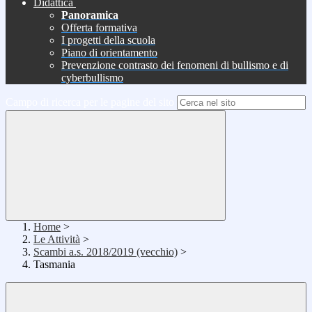
Didattica
Panoramica
Offerta formativa
I progetti della scuola
Piano di orientamento
Prevenzione contrasto dei fenomeni di bullismo e di
cyberbullismo
Campo di ricerca per le pagine del sito
Home
>
Le Attività
>
Scambi a.s. 2018/2019 (vecchio)
>
Tasmania