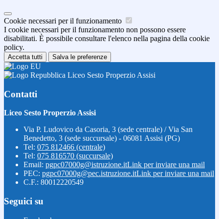
Cookie necessari per il funzionamento
I cookie necessari per il funzionamento non possono essere
disabilitati. È possibile consultare l'elenco nella pagina della cookie
policy.
Accetta tutti
Salva le preferenze
Liceo Sesto Properzio Assisi
Contatti
Liceo Sesto Properzio Assisi
Via P. Ludovico da Casoria, 3 (sede centrale) / Via San
Benedetto, 3 (sede succursale) - 06081 Assisi (PG)
Tel:
075 812466 (centrale)
Tel:
075 816570 (succursale)
Email:
pgpc07000g@istruzione.it
Link per inviare una mail
PEC:
pgpc07000g@pec.istruzione.it
Link per inviare una mail
C.F.: 80012220549
Seguici su