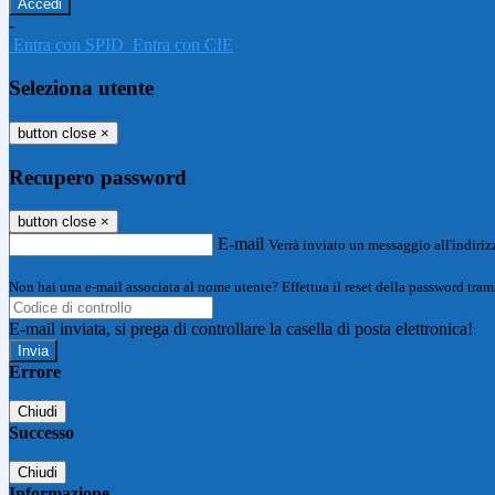
-
Entra con SPID
Entra con CIE
Seleziona utente
button close
×
Recupero password
button close
×
E-mail
Verrà inviato un messaggio all'indirizz
Non hai una e-mail associata al nome utente? Effettua il reset della password tram
E-mail inviata, si prega di controllare la casella di posta elettronica!
Errore
Chiudi
Successo
Chiudi
Informazione