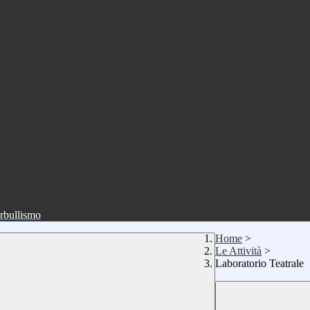
erbullismo
Home
>
Le Attività
>
Laboratorio Teatrale