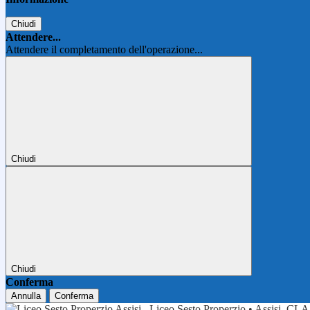
Chiudi
Attendere...
Attendere il completamento dell'operazione...
Chiudi
Chiudi
Conferma
Annulla
Conferma
Liceo Sesto Properzio • Assisi
CLA