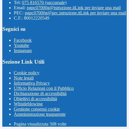
Tel:
075 816570 (succursale)
Email:
pgpc07000g@istruzione.it
Link per inviare una mail
PEC:
pgpc07000g@pec.istruzione.it
Link per inviare una mail
C.F.: 80012220549
Seguici su
Facebook
Youtube
Instagram
Sezione Link Utili
Cookie policy
Note legali
Informativa Privacy
Ufficio Relazioni con il Pubblico
Dichiarazione di accessibilità
Obiettivi di accessibilità
Whistleblowing
Gestione consensi cookie
Amministrazione trasparente
Pagina visualizzata
508
volte