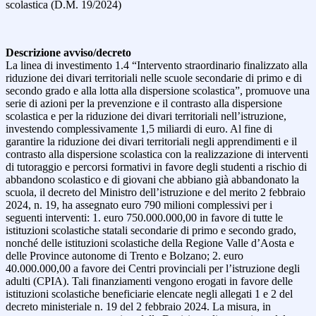
scolastica (D.M. 19/2024)
Descrizione avviso/decreto
La linea di investimento 1.4 “Intervento straordinario finalizzato alla
riduzione dei divari territoriali nelle scuole secondarie di primo e di
secondo grado e alla lotta alla dispersione scolastica”, promuove una
serie di azioni per la prevenzione e il contrasto alla dispersione
scolastica e per la riduzione dei divari territoriali nell’istruzione,
investendo complessivamente 1,5 miliardi di euro. Al fine di
garantire la riduzione dei divari territoriali negli apprendimenti e il
contrasto alla dispersione scolastica con la realizzazione di interventi
di tutoraggio e percorsi formativi in favore degli studenti a rischio di
abbandono scolastico e di giovani che abbiano già abbandonato la
scuola, il decreto del Ministro dell’istruzione e del merito 2 febbraio
2024, n. 19, ha assegnato euro 790 milioni complessivi per i
seguenti interventi: 1. euro 750.000.000,00 in favore di tutte le
istituzioni scolastiche statali secondarie di primo e secondo grado,
nonché delle istituzioni scolastiche della Regione Valle d’Aosta e
delle Province autonome di Trento e Bolzano; 2. euro
40.000.000,00 a favore dei Centri provinciali per l’istruzione degli
adulti (CPIA). Tali finanziamenti vengono erogati in favore delle
istituzioni scolastiche beneficiarie elencate negli allegati 1 e 2 del
decreto ministeriale n. 19 del 2 febbraio 2024. La misura, in