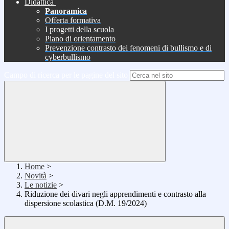
Didattica
Panoramica
Offerta formativa
I progetti della scuola
Piano di orientamento
Prevenzione contrasto dei fenomeni di bullismo e di
cyberbullismo
Campo di ricerca per le pagine del sito
Home
>
Novità
>
Le notizie
>
Riduzione dei divari negli apprendimenti e contrasto alla
dispersione scolastica (D.M. 19/2024)