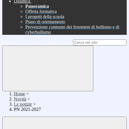
Didattica
Panoramica
Offerta formativa
I progetti della scuola
Piano di orientamento
Prevenzione contrasto dei fenomeni di bullismo e di
cyberbullismo
Campo di ricerca per le pagine del sito
Home
>
Novità
>
Le notizie
>
PN 2021-2027