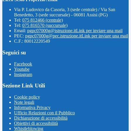
Via P. Ludovico da Casoria, 3 (sede centrale) / Via San
Benedetto, 3 (sede succursale) - 06081 Assisi (PG)
Tel:
075 812466 (centrale)
Tel:
075 816570 (succursale)
Email:
pgpc07000g@istruzione.it
Link per inviare una mail
PEC:
pgpc07000g@pec.istruzione.it
Link per inviare una mail
C.F.: 80012220549
Seguici su
Facebook
Youtube
Instagram
Sezione Link Utili
Cookie policy
Note legali
Informativa Privacy
Ufficio Relazioni con il Pubblico
Dichiarazione di accessibilità
Obiettivi di accessibilità
Whistleblowing