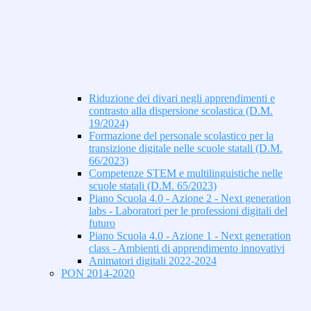
Riduzione dei divari negli apprendimenti e
contrasto alla dispersione scolastica (D.M.
19/2024)
Formazione del personale scolastico per la
transizione digitale nelle scuole statali (D.M.
66/2023)
Competenze STEM e multilinguistiche nelle
scuole statali (D.M. 65/2023)
Piano Scuola 4.0 - Azione 2 - Next generation
labs - Laboratori per le professioni digitali del
futuro
Piano Scuola 4.0 - Azione 1 - Next generation
class - Ambienti di apprendimento innovativi
Animatori digitali 2022-2024
PON 2014-2020