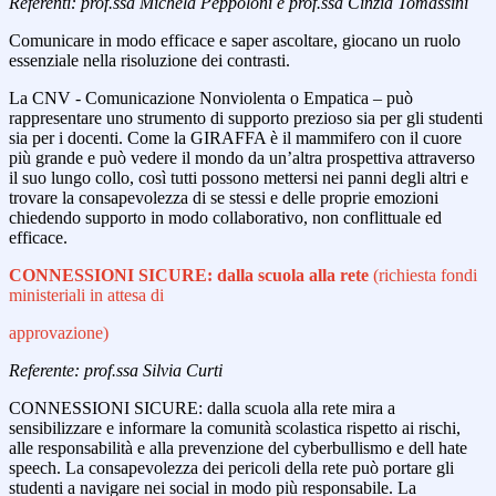
Referenti
: prof.ssa Michela Peppoloni e prof.ssa Cinzia Tomassini
Comunicare in modo efficace e saper ascoltare, giocano un ruolo
essenziale nella risoluzione dei contrasti.
La CNV - Comunicazione Nonviolenta o Empatica – può
rappresentare uno strumento di supporto prezioso sia per gli studenti
sia per i docenti. Come la GIRAFFA è il mammifero con il cuore
più grande e può vedere il mondo da un’altra prospettiva attraverso
il suo lungo collo, così tutti possono mettersi nei panni degli altri e
trovare la consapevolezza di se stessi e delle proprie emozioni
chiedendo supporto in modo collaborativo, non conflittuale ed
efficace.
CONNESSIONI SICURE: dalla scuola alla rete
(richiesta fondi
ministeriali in attesa di
approvazione)
Referente: prof.ssa Silvia Curti
CONNESSIONI SICURE: dalla scuola alla rete mira a
sensibilizzare e informare la comunità scolastica rispetto ai rischi,
alle responsabilità e alla prevenzione del cyberbullismo e dell hate
speech. La consapevolezza dei pericoli della rete può portare gli
studenti a navigare nei social in modo più responsabile. La