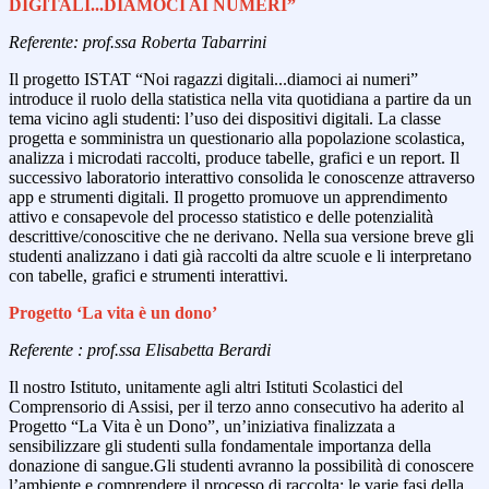
DIGITALI...DIAMOCI AI NUMERI”
Referente: prof.ssa Roberta Tabarrini
Il progetto ISTAT “Noi ragazzi digitali...diamoci ai numeri”
introduce il ruolo della statistica nella vita quotidiana a partire da un
tema vicino agli studenti: l’uso dei dispositivi digitali. La classe
progetta e somministra un questionario alla popolazione scolastica,
analizza i microdati raccolti, produce tabelle, grafici e un report. Il
successivo laboratorio interattivo consolida le conoscenze attraverso
app e strumenti digitali. Il progetto promuove un apprendimento
attivo e consapevole del processo statistico e delle potenzialità
descrittive/conoscitive che ne derivano. Nella sua versione breve gli
studenti analizzano i dati già raccolti da altre scuole e li interpretano
con tabelle, grafici e strumenti interattivi.
Progetto ‘La vita è un dono’
Referente : prof.ssa Elisabetta Berardi
Il nostro Istituto, unitamente agli altri Istituti Scolastici del
Comprensorio di Assisi, per il terzo anno consecutivo ha aderito al
Progetto “La Vita è un Dono”, un’iniziativa finalizzata a
sensibilizzare gli studenti sulla fondamentale importanza della
donazione di sangue.Gli studenti avranno la possibilità di conoscere
l’ambiente e comprendere il processo di raccolta; le varie fasi della