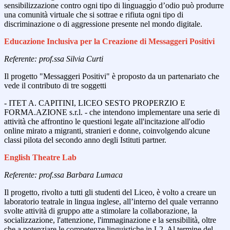
sensibilizzazione contro ogni tipo di linguaggio d’odio può produrre
una comunità virtuale che si sottrae e rifiuta ogni tipo di
discriminazione o di aggressione presente nel mondo digitale.
Educazione Inclusiva per la Creazione di Messaggeri Positivi
Referente: prof.ssa Silvia Curti
Il progetto "Messaggeri Positivi" è proposto da un partenariato che
vede il contributo di tre soggetti
- ITET A. CAPITINI, LICEO SESTO PROPERZIO E
FORMA.AZIONE s.r.l. - che intendono implementare una serie di
attività che affrontino le questioni legate all'incitazione all'odio
online mirato a migranti, stranieri e donne, coinvolgendo alcune
classi pilota del secondo anno degli Istituti partner.
English Theatre Lab
Referente: prof.ssa Barbara Lumaca
Il progetto, rivolto a tutti gli studenti del Liceo, è volto a creare un
laboratorio teatrale in lingua inglese, all’interno del quale verranno
svolte attività di gruppo atte a stimolare la collaborazione, la
socializzazione, l'attenzione, l'immaginazione e la sensibilità, oltre
che a potenziare le competenze linguistiche in L2. Al termine del