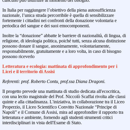
ciascuno può usufruire al momento del bisogno.
In Italia per raggiungere l’obiettivo della piena autosufficienza
nazionale, l’unica strada percorribile è quella di sensibilizzare
fortemente i cittadini nei confronti della donazione volontaria e
periodica del sangue e dei suoi emocomponenti.
Inoltre la “donazione” abbatte le barriere di nazionalità, di lingua, di
religione, di ideologia politica, poiché tutti, senza alcuna distinzione
possono donare il sangue, anonimamente, volontariamente,
responsabilmente, gratuitamente e a loro volta, in caso di bisogno
possono riceverlo
Letteratura e ecologia: mattinata di approfondimento per i
Licei e il territorio di Assisi
Referenti: prof. Roberto Contu, prof.ssa Diana Dragoni.
Il progetto prevede una mattinata di studio dedicata all'ecocritica,
con una lectio magistrale del Prof. Niccolò Scaffai rivolta alle classi
quinte e alla cittadinanza. L'iniziativa, in collaborazione tra il Liceo
Properzio, il Liceo Scientifico Convitto Nazionale “Principe di
Napoli” e il Comune di Assisi, mira ad approfondire il rapporto tra
letteratura e ambiente, fornendo agli studenti strumenti critici
interdisciplinari in vista dell'Esame di Stato.