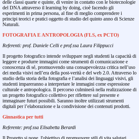
delle classi quarte e quinte, di venire in contatto con le biotecnologie
del DNA attraverso il learning by doing, cioè facendo gli
esperimenti in prima persona, al fine di meglio comprendere i
principi teorici e pratici oggetto di studio del quinto anno di Scienze
Naturali.
FOTOGRAFIA E ANTROPOLOGIA (FLS, ex PCTO)
Referenti: prof. Daniele Celli e prof.ssa Laura Filippucci
Il progetto fotografico intende sviluppare negli studenti la capacità di
leggere e produrre immagini come strumenti di comunicazione e
conoscenza di sé, promuovendo una consapevolezza critica nell’uso
dei media visivi nell’era della post-verità e del web 2.0. Attraverso lo
studio della storia della fotografia e l’analisi dei linguaggi visivi, gli
studenti impareranno a interpretare le immagini come espressione
culturale e antropologica. Il percorso culminerà nella realizzazione di
un progetto fotografico collettivo per riflettere sul presente e
immaginare futuri possibili. Saranno inoltre utilizzati strumenti
digitali per l’elaborazione e la condivisione dei contenuti prodotti.
Ginnastica per tutti
Referente: prof.ssa Elisabetta Berardi
Il Progetto si pone l'obiettivo di promuovere stili di vita salutari,