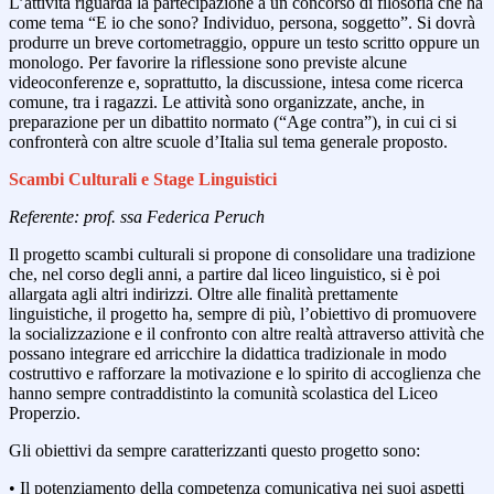
L’attività riguarda la partecipazione a un concorso di filosofia che ha
come tema “E io che sono? Individuo, persona, soggetto”. Si dovrà
produrre un breve cortometraggio, oppure un testo scritto oppure un
monologo. Per favorire la riflessione sono previste alcune
videoconferenze e, soprattutto, la discussione, intesa come ricerca
comune, tra i ragazzi. Le attività sono organizzate, anche, in
preparazione per un dibattito normato (“Age contra”), in cui ci si
confronterà con altre scuole d’Italia sul tema generale proposto.
Scambi Culturali e Stage Linguistici
Referente: prof. ssa Federica Peruch
Il progetto scambi culturali si propone di consolidare una tradizione
che, nel corso degli anni, a partire dal liceo linguistico, si è poi
allargata agli altri indirizzi. Oltre alle finalità prettamente
linguistiche, il progetto ha, sempre di più, l’obiettivo di promuovere
la socializzazione e il confronto con altre realtà attraverso attività che
possano integrare ed arricchire la didattica tradizionale in modo
costruttivo e rafforzare la motivazione e lo spirito di accoglienza che
hanno sempre contraddistinto la comunità scolastica del Liceo
Properzio.
Gli obiettivi da sempre caratterizzanti questo progetto sono:
• Il potenziamento della competenza comunicativa nei suoi aspetti