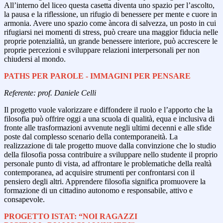
All’interno del liceo questa casetta diventa uno spazio per l’ascolto,
la pausa e la riflessione, un rifugio di benessere per mente e cuore in
armonia. Avere uno spazio come àncora di salvezza, un posto in cui
rifugiarsi nei momenti di stress, può creare una maggior fiducia nelle
proprie potenzialità, un grande benessere interiore, può accrescere le
proprie percezioni e sviluppare relazioni interpersonali per non
chiudersi al mondo.
PATHS PER PAROLE - IMMAGINI PER PENSARE
Referente: prof. Daniele Celli
Il progetto vuole valorizzare e diffondere il ruolo e l’apporto che la
filosofia può offrire oggi a una scuola di qualità, equa e inclusiva di
fronte alle trasformazioni avvenute negli ultimi decenni e alle sfide
poste dal complesso scenario della contemporaneità. La
realizzazione di tale progetto muove dalla convinzione che lo studio
della filosofia possa contribuire a sviluppare nello studente il proprio
personale punto di vista, ad affrontare le problematiche della realtà
contemporanea, ad acquisire strumenti per confrontarsi con il
pensiero degli altri. Apprendere filosofia significa promuovere la
formazione di un cittadino autonomo e responsabile, attivo e
consapevole.
PROGETTO ISTAT: “NOI RAGAZZI