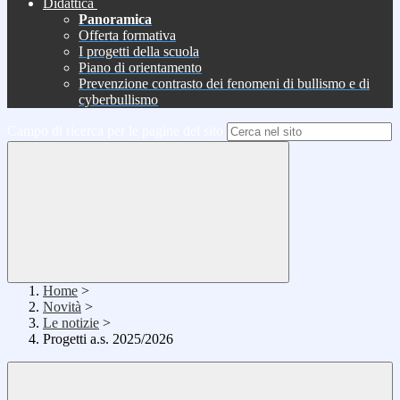
Didattica
Panoramica
Offerta formativa
I progetti della scuola
Piano di orientamento
Prevenzione contrasto dei fenomeni di bullismo e di
cyberbullismo
Campo di ricerca per le pagine del sito
Home
>
Novità
>
Le notizie
>
Progetti a.s. 2025/2026