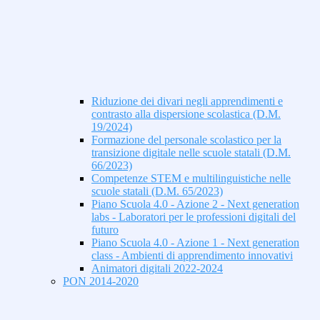
Riduzione dei divari negli apprendimenti e
contrasto alla dispersione scolastica (D.M.
19/2024)
Formazione del personale scolastico per la
transizione digitale nelle scuole statali (D.M.
66/2023)
Competenze STEM e multilinguistiche nelle
scuole statali (D.M. 65/2023)
Piano Scuola 4.0 - Azione 2 - Next generation
labs - Laboratori per le professioni digitali del
futuro
Piano Scuola 4.0 - Azione 1 - Next generation
class - Ambienti di apprendimento innovativi
Animatori digitali 2022-2024
PON 2014-2020