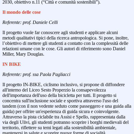
2030, obiettivo n.11 (“Città e comunità sostenibili”).
Il mondo delle cose
Referente: prof. Daniele Celli
Il progetto vuole far conoscere agli studenti e applicare alcuni
metodi qualitativi tipici della ricerca antropologica. Si pone, inoltre,
l’obiettivo di mettere gli studenti a contatto con la complessità delle
relazioni umane con le cose. Gli autori di riferimento sono Daniel
Miller, Mary Douglas.
IN BIKE
Referente: prof. ssa Paola Pagliacci
Il progetto IN-BIKE, ciclismo inclusivo, si propone di diffondere
all'interno del Liceo Sesto Properzio la consapevolezza
dell'importanza dell'uso della bicicletta per tutti. Il progetto si
concentra sull'inclusione sociale e sportiva attraverso l'uso del
tandem (con il non vedente seduto come passeggero e una guida alla
guida) per offrire un'esperienza di guida sicura e coinvolgente.
Attraverso la pista ciclabile tra Assisi e Spello, rappresentata dalla
via degli Ulivi, gli studenti potranno scoprire i borghi medievali del
territorio, riflettere su temi legati alla sostenibilità ambientale,
mantenersi in salute e scoprire nuove forme di socialità.