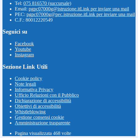
Tel:
075 816570 (succursale)
Email:
pgpc07000g@istruzione.it
Link per inviare una mail
PEC:
pgpc07000g@pec.istruzione.it
Link per inviare una mail
C.F.: 80012220549
Seguici su
Facebook
Youtube
Instagram
Sezione Link Utili
Cookie policy
Note legali
Informativa Privacy
Ufficio Relazioni con il Pubblico
Dichiarazione di accessibilità
Obiettivi di accessibilità
Whistleblowing
Gestione consensi cookie
Amministrazione trasparente
Pagina visualizzata
468
volte