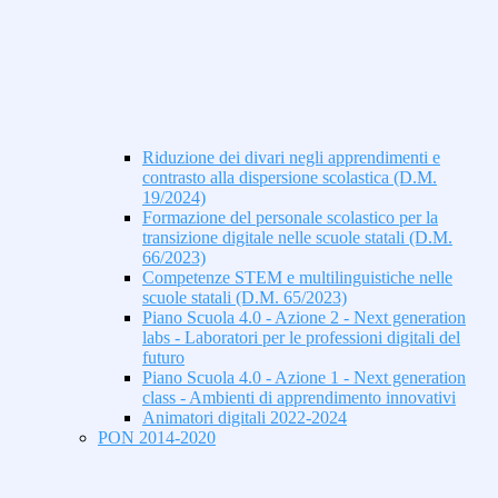
Riduzione dei divari negli apprendimenti e
contrasto alla dispersione scolastica (D.M.
19/2024)
Formazione del personale scolastico per la
transizione digitale nelle scuole statali (D.M.
66/2023)
Competenze STEM e multilinguistiche nelle
scuole statali (D.M. 65/2023)
Piano Scuola 4.0 - Azione 2 - Next generation
labs - Laboratori per le professioni digitali del
futuro
Piano Scuola 4.0 - Azione 1 - Next generation
class - Ambienti di apprendimento innovativi
Animatori digitali 2022-2024
PON 2014-2020