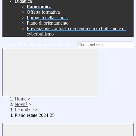
Didattica
Panoramica
Offerta formativa
I progetti della scuola
Piano di orientamento
Prevenzione contrasto dei fenomeni di bullismo e di
cyberbullismo
Campo di ricerca per le pagine del sito
Home
>
Novità
>
Le notizie
>
Piano estate 2024-25