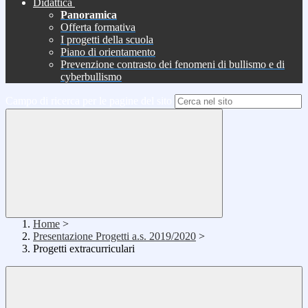
Didattica
Panoramica
Offerta formativa
I progetti della scuola
Piano di orientamento
Prevenzione contrasto dei fenomeni di bullismo e di
cyberbullismo
Campo di ricerca per le pagine del sito
Home
>
Presentazione Progetti a.s. 2019/2020
>
Progetti extracurriculari