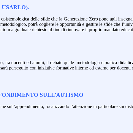
E USARLO).
epistemologica delle sfide che la Generazione Zero pone agli insegnanti,
todologico, potrà cogliere le opportunità e gestire le sfide che l’univers
rio ma graduale richiesto al fine di rinnovare il proprio mandato educati
to, tra docenti ed alunni, il debate quale metodologia e pratica didatti
vo sarà perseguito con iniziative formative interne ed esterne per docenti 
OFONDIMENTO SULL’AUTISMO
ione sull’apprendimento, focalizzando l’attenzione in particolare sui dist