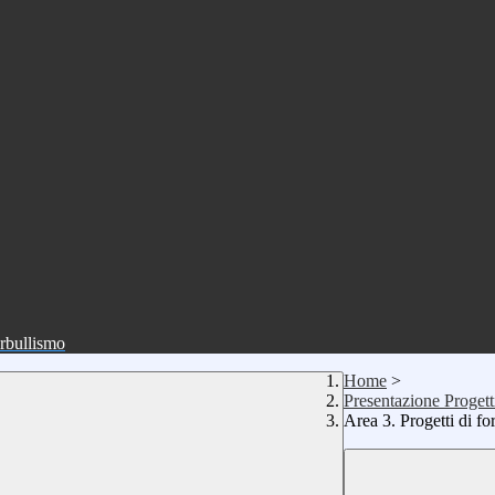
erbullismo
Home
>
Presentazione Progett
Area 3. Progetti di fo