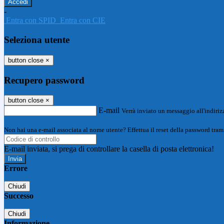
-
Entra con SPID
Entra con CIE
Seleziona utente
button close
×
Recupero password
button close
×
E-mail
Verrà inviato un messaggio all'indirizz
Non hai una e-mail associata al nome utente? Effettua il reset della password tram
E-mail inviata, si prega di controllare la casella di posta elettronica!
Errore
Chiudi
Successo
Chiudi
Informazione