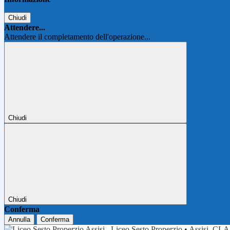
Chiudi
Attendere...
Attendere il completamento dell'operazione...
Chiudi
Chiudi
Conferma
Annulla
Conferma
Liceo Sesto Properzio • Assisi
CLA