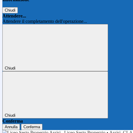
Chiudi
Attendere...
Attendere il completamento dell'operazione...
Chiudi
Chiudi
Conferma
Annulla
Conferma
Liceo Sesto Properzio • Assisi
CLA