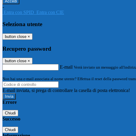
-
Entra con SPID
Entra con CIE
Seleziona utente
button close
×
Recupero password
button close
×
E-mail
Verrà inviato un messaggio all'indirizz
Non hai una e-mail associata al nome utente? Effettua il reset della password tram
E-mail inviata, si prega di controllare la casella di posta elettronica!
Errore
Chiudi
Successo
Chiudi
Informazione